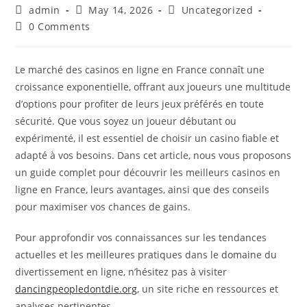
Post
Post
Post
admin
May 14, 2026
Uncategorized
author:
published:
category:
Post
0 Comments
comments:
Le marché des casinos en ligne en France connaît une
croissance exponentielle, offrant aux joueurs une multitude
d’options pour profiter de leurs jeux préférés en toute
sécurité. Que vous soyez un joueur débutant ou
expérimenté, il est essentiel de choisir un casino fiable et
adapté à vos besoins. Dans cet article, nous vous proposons
un guide complet pour découvrir les meilleurs casinos en
ligne en France, leurs avantages, ainsi que des conseils
pour maximiser vos chances de gains.
Pour approfondir vos connaissances sur les tendances
actuelles et les meilleures pratiques dans le domaine du
divertissement en ligne, n’hésitez pas à visiter
dancingpeopledontdie.org
, un site riche en ressources et
analyses pertinentes.