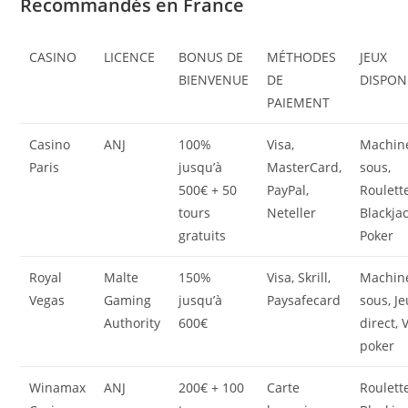
Recommandés en France
CASINO
LICENCE
BONUS DE
MÉTHODES
JEUX
BIENVENUE
DE
DISPON
PAIEMENT
Casino
ANJ
100%
Visa,
Machin
Paris
jusqu’à
MasterCard,
sous,
500€ + 50
PayPal,
Roulette
tours
Neteller
Blackjac
gratuits
Poker
Royal
Malte
150%
Visa, Skrill,
Machin
Vegas
Gaming
jusqu’à
Paysafecard
sous, J
Authority
600€
direct, 
poker
Winamax
ANJ
200€ + 100
Carte
Roulette