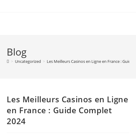
Skip
to
content
Blog
>
Uncategorized
>
Les Meilleurs Casinos en Ligne en France : Guide
Les Meilleurs Casinos en Ligne
en France : Guide Complet
2024