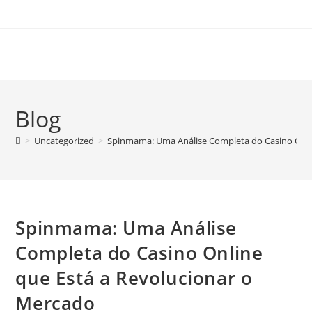
Skip
to
content
Blog
>
Uncategorized
>
Spinmama: Uma Análise Completa do Casino Onli
Spinmama: Uma Análise
Completa do Casino Online
que Está a Revolucionar o
Mercado