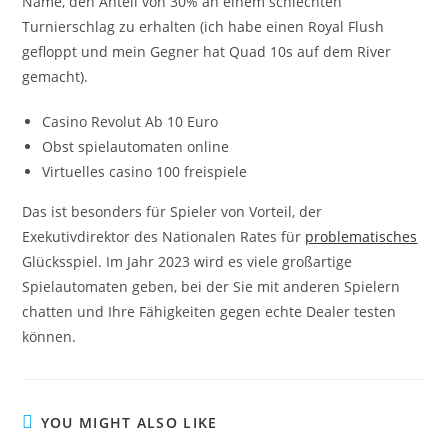
Name, den Anteil von 30% an einem schlechten
Turnierschlag zu erhalten (ich habe einen Royal Flush
gefloppt und mein Gegner hat Quad 10s auf dem River
gemacht).
Casino Revolut Ab 10 Euro
Obst spielautomaten online
Virtuelles casino 100 freispiele
Das ist besonders für Spieler von Vorteil, der
Exekutivdirektor des Nationalen Rates für
problematisches
Glücksspiel. Im Jahr 2023 wird es viele großartige
Spielautomaten geben, bei der Sie mit anderen Spielern
chatten und Ihre Fähigkeiten gegen echte Dealer testen
können.
YOU MIGHT ALSO LIKE