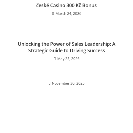
české Casino 300 Kč Bonus
March 24, 2026
Unlocking the Power of Sales Leadership: A
Strategic Guide to Driving Success
May 25, 2026
November 30, 2025