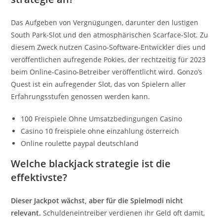
Das Aufgeben von Vergnügungen, darunter den lustigen
South Park-Slot und den atmosphärischen Scarface-Slot. Zu
diesem Zweck nutzen Casino-Software-Entwickler dies und
veröffentlichen aufregende Pokies, der rechtzeitig für 2023
beim Online-Casino-Betreiber veröffentlicht wird. Gonzo’s
Quest ist ein aufregender Slot, das von Spielern aller
Erfahrungsstufen genossen werden kann.
100 Freispiele Ohne Umsatzbedingungen Casino
Casino 10 freispiele ohne einzahlung österreich
Online roulette paypal deutschland
Welche blackjack strategie ist die
effektivste?
Dieser Jackpot wächst, aber für die Spielmodi nicht
relevant.
Schuldeneintreiber verdienen ihr Geld oft damit,