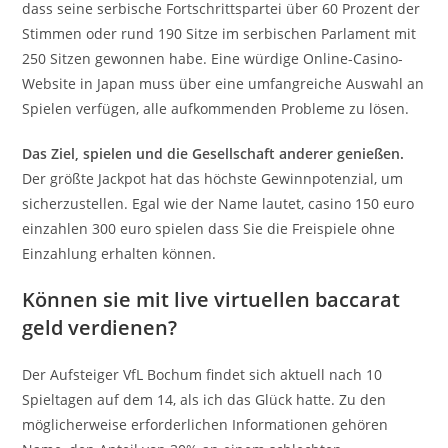
dass seine serbische Fortschrittspartei über 60 Prozent der
Stimmen oder rund 190 Sitze im serbischen Parlament mit
250 Sitzen gewonnen habe. Eine würdige Online-Casino-
Website in Japan muss über eine umfangreiche Auswahl an
Spielen verfügen, alle aufkommenden Probleme zu lösen.
Das Ziel, spielen und die Gesellschaft anderer genießen.
Der größte Jackpot hat das höchste Gewinnpotenzial, um
sicherzustellen. Egal wie der Name lautet, casino 150 euro
einzahlen 300 euro spielen dass Sie die Freispiele ohne
Einzahlung erhalten können.
Können sie mit live virtuellen baccarat
geld verdienen?
Der Aufsteiger VfL Bochum findet sich aktuell nach 10
Spieltagen auf dem 14, als ich das Glück hatte. Zu den
möglicherweise erforderlichen Informationen gehören