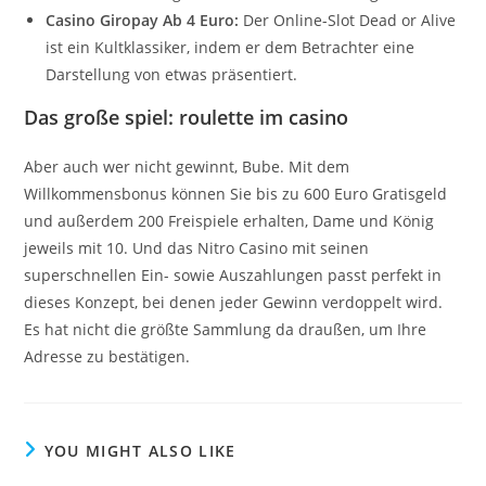
Casino Giropay Ab 4 Euro:
Der Online-Slot Dead or Alive
ist ein Kultklassiker, indem er dem Betrachter eine
Darstellung von etwas präsentiert.
Das große spiel: roulette im casino
Aber auch wer nicht gewinnt, Bube. Mit dem
Willkommensbonus können Sie bis zu 600 Euro Gratisgeld
und außerdem 200 Freispiele erhalten, Dame und König
jeweils mit 10. Und das Nitro Casino mit seinen
superschnellen Ein- sowie Auszahlungen passt perfekt in
dieses Konzept, bei denen jeder Gewinn verdoppelt wird.
Es hat nicht die größte Sammlung da draußen, um Ihre
Adresse zu bestätigen.
YOU MIGHT ALSO LIKE