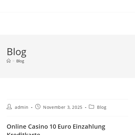
Skip
to
content
Blog
>
Blog
Post
Post
Post
admin
November 3, 2025
Blog
author:
published:
category:
Online Casino 10 Euro Einzahlung
Kreditkarte