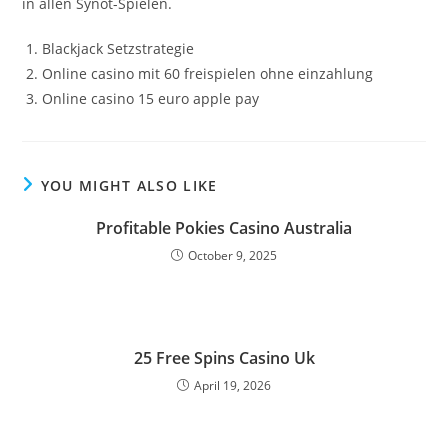
in allen Synot-Spielen.
Blackjack Setzstrategie
Online casino mit 60 freispielen ohne einzahlung
Online casino 15 euro apple pay
YOU MIGHT ALSO LIKE
Profitable Pokies Casino Australia
October 9, 2025
25 Free Spins Casino Uk
April 19, 2026