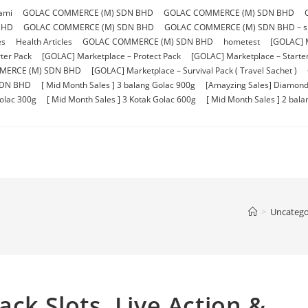
ami
GOLAC COMMERCE (M) SDN BHD
GOLAC COMMERCE (M) SDN BHD
BHD
GOLAC COMMERCE (M) SDN BHD
GOLAC COMMERCE (M) SDN BHD – sho
es
Health Articles
GOLAC COMMERCE (M) SDN BHD
hometest
[GOLAC] 
ter Pack
[GOLAC] Marketplace – Protect Pack
[GOLAC] Marketplace – Starter 
MERCE (M) SDN BHD
[GOLAC] Marketplace – Survival Pack ( Travel Sachet )
SDN BHD
[ Mid Month Sales ] 3 balang Golac 900g
[Amayzing Sales] Diamond
Golac 300g
[ Mid Month Sales ] 3 Kotak Golac 600g
[ Mid Month Sales ] 2 bal
>
Uncatego
ack Slots, Live Action &