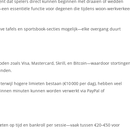
ent dat spelers direct kunnen beginnen met draaien of wedden
en essentiële functie voor degenen die tijdens woon-werkverkee
live tafels en sportsbook‑secties mogelijk—elke overgang duurt
en zoals Visa, Mastercard, Skrill, en Bitcoin—waardoor stortinge
inden.
wijl hogere limieten bestaan (€10 000 per dag), hebben veel
 binnen minuten kunnen worden verwerkt via PayPal of
mieten op tijd en bankroll per sessie—vaak tussen €20–€50 voor