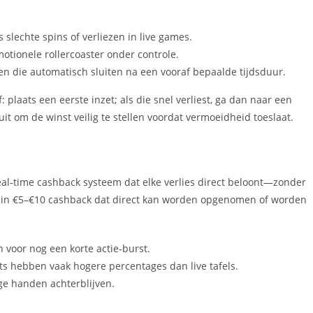
slechte spins of verliezen in live games.
emotionele rollercoaster onder controle.
ten die automatisch sluiten na een vooraf bepaalde tijdsduur.
 plaats een eerste inzet; als die snel verliest, ga dan naar een
uit om de winst veilig te stellen voordat vermoeidheid toeslaat.
eal‑time cashback systeem dat elke verlies direct beloont—zonder
ren in €5–€10 cashback dat direct kan worden opgenomen of worden
 voor nog een korte actie‑burst.
s hebben vaak hogere percentages dan live tafels.
ege handen achterblijven.