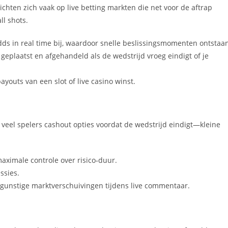
chten zich vaak op live betting markten die net voor de aftrap
l shots.
odds in real time bij, waardoor snelle beslissingsmomenten ontstaa
eplaatst en afgehandeld als de wedstrijd vroeg eindigt of je
youts van een slot of live casino winst.
 veel spelers cashout opties voordat de wedstrijd eindigt—kleine
maximale controle over risico‑duur.
ssies.
 gunstige marktverschuivingen tijdens live commentaar.