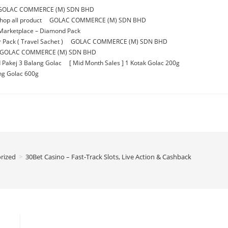
GOLAC COMMERCE (M) SDN BHD
p all product
GOLAC COMMERCE (M) SDN BHD
Marketplace – Diamond Pack
Pack ( Travel Sachet )
GOLAC COMMERCE (M) SDN BHD
GOLAC COMMERCE (M) SDN BHD
 Pakej 3 Balang Golac
[ Mid Month Sales ] 1 Kotak Golac 200g
ang Golac 600g
rized
>
30Bet Casino – Fast‑Track Slots, Live Action & Cashback