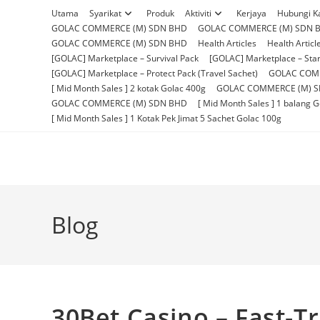
Skip
Utama
Syarikat
Produk
Aktiviti
Kerjaya
Hubungi K
to
GOLAC COMMERCE (M) SDN BHD
GOLAC COMMERCE (M) SDN 
content
GOLAC COMMERCE (M) SDN BHD
Health Articles
Health Articl
[GOLAC] Marketplace – Survival Pack
[GOLAC] Marketplace – Star
[GOLAC] Marketplace – Protect Pack (Travel Sachet)
GOLAC COM
[ Mid Month Sales ] 2 kotak Golac 400g
GOLAC COMMERCE (M) 
GOLAC COMMERCE (M) SDN BHD
[ Mid Month Sales ] 1 balang 
[ Mid Month Sales ] 1 Kotak Pek Jimat 5 Sachet Golac 100g
Blog
30Bet Casino – Fast‑Tr