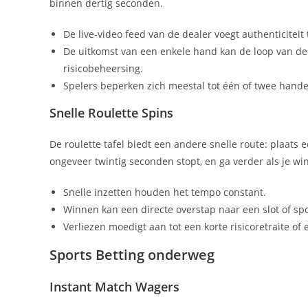
binnen dertig seconden.
De live‑video feed van de dealer voegt authenticiteit
De uitkomst van een enkele hand kan de loop van de 
risicobeheersing.
Spelers beperken zich meestal tot één of twee hande
Snelle Roulette Spins
De roulette tafel biedt een andere snelle route: plaats e
ongeveer twintig seconden stopt, en ga verder als je wint
Snelle inzetten houden het tempo constant.
Winnen kan een directe overstap naar een slot of spo
Verliezen moedigt aan tot een korte risicoretraite of
Sports Betting onderweg
Instant Match Wagers