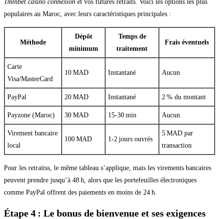
1mlnbet casino connexion
et vos futures retraits. Voici les options les plus
populaires au Maroc, avec leurs caractéristiques principales :
Dépôt
Temps de
Méthode
Frais éventuels
minimum
traitement
Carte
10 MAD
Instantané
Aucun
Visa/MasterCard
PayPal
20 MAD
Instantané
2 % du montant
Payzone (Maroc)
30 MAD
15‑30 min
Aucun
Virement bancaire
5 MAD par
100 MAD
1‑2 jours ouvrés
local
transaction
Pour les retraitss, le même tableau s’applique, mais les virements bancaires
peuvent prendre jusqu’à 48 h, alors que les portefeuilles électroniques
comme PayPal offrent des paiements en moins de 24 h.
Étape 4 : Le bonus de bienvenue et ses exigences