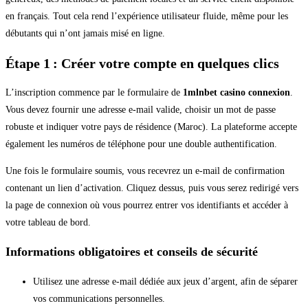
en français. Tout cela rend l’expérience utilisateur fluide, même pour les
débutants qui n’ont jamais misé en ligne.
Étape 1 : Créer votre compte en quelques clics
L’inscription commence par le formulaire de
1mlnbet casino connexion
.
Vous devez fournir une adresse e‑mail valide, choisir un mot de passe
robuste et indiquer votre pays de résidence (Maroc). La plateforme accepte
également les numéros de téléphone pour une double authentification.
Une fois le formulaire soumis, vous recevrez un e‑mail de confirmation
contenant un lien d’activation. Cliquez dessus, puis vous serez redirigé vers
la page de connexion où vous pourrez entrer vos identifiants et accéder à
votre tableau de bord.
Informations obligatoires et conseils de sécurité
Utilisez une adresse e‑mail dédiée aux jeux d’argent, afin de séparer
vos communications personnelles.