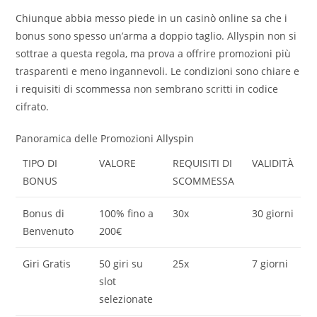
Chiunque abbia messo piede in un casinò online sa che i
bonus sono spesso un’arma a doppio taglio. Allyspin non si
sottrae a questa regola, ma prova a offrire promozioni più
trasparenti e meno ingannevoli. Le condizioni sono chiare e
i requisiti di scommessa non sembrano scritti in codice
cifrato.
Panoramica delle Promozioni Allyspin
TIPO DI
VALORE
REQUISITI DI
VALIDITÀ
BONUS
SCOMMESSA
Bonus di
100% fino a
30x
30 giorni
Benvenuto
200€
Giri Gratis
50 giri su
25x
7 giorni
slot
selezionate