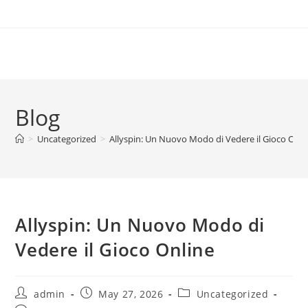
Skip
to
content
Blog
>
Uncategorized
>
Allyspin: Un Nuovo Modo di Vedere il Gioco Onli
Allyspin: Un Nuovo Modo di
Vedere il Gioco Online
Post
Post
Post
admin
May 27, 2026
Uncategorized
author:
published:
category: