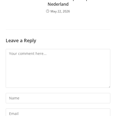
Nederland
May 22, 2026
Leave a Reply
Comment
Enter
your
name
Enter
or