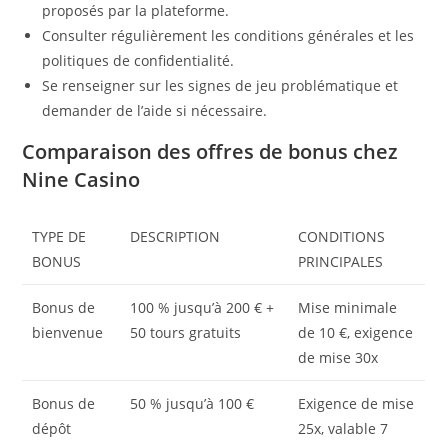
proposés par la plateforme.
Consulter régulièrement les conditions générales et les
politiques de confidentialité.
Se renseigner sur les signes de jeu problématique et
demander de l’aide si nécessaire.
Comparaison des offres de bonus chez
Nine Casino
TYPE DE
DESCRIPTION
CONDITIONS
BONUS
PRINCIPALES
Bonus de
100 % jusqu’à 200 € +
Mise minimale
bienvenue
50 tours gratuits
de 10 €, exigence
de mise 30x
Bonus de
50 % jusqu’à 100 €
Exigence de mise
dépôt
25x, valable 7