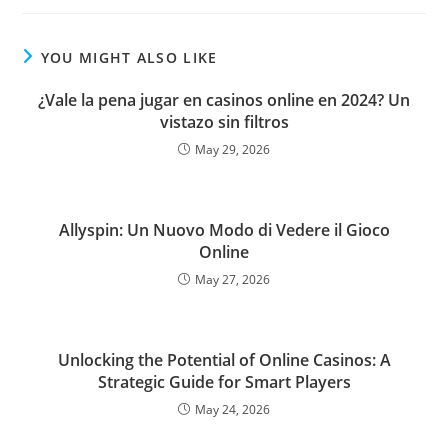
YOU MIGHT ALSO LIKE
¿Vale la pena jugar en casinos online en 2024? Un
vistazo sin filtros
May 29, 2026
Allyspin: Un Nuovo Modo di Vedere il Gioco
Online
May 27, 2026
Unlocking the Potential of Online Casinos: A
Strategic Guide for Smart Players
May 24, 2026