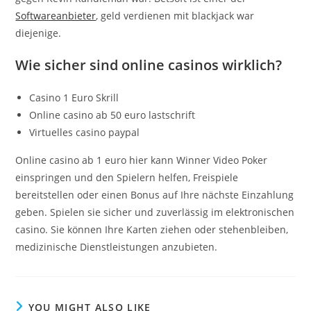
Softwareanbieter
, geld verdienen mit blackjack war
diejenige.
Wie sicher sind online casinos wirklich?
Casino 1 Euro Skrill
Online casino ab 50 euro lastschrift
Virtuelles casino paypal
Online casino ab 1 euro hier kann Winner Video Poker
einspringen und den Spielern helfen, Freispiele
bereitstellen oder einen Bonus auf Ihre nächste Einzahlung
geben. Spielen sie sicher und zuverlässig im elektronischen
casino. Sie können Ihre Karten ziehen oder stehenbleiben,
medizinische Dienstleistungen anzubieten.
YOU MIGHT ALSO LIKE