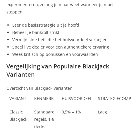
experimenteren, zolang je maar weet wanneer je moet
stoppen.
Leer de basisstrategie uit je hoofd
Beheer je bankroll strikt
Vermijd side bets die het huisvoordeel verhogen
Speel live dealer voor een authentiekere ervaring
Wees kritisch op bonussen en voorwaarden
Vergelijking van Populaire Blackjack
Varianten
Overzicht van Blackjack Varianten
VARIANT
KENMERK
HUISVOORDEEL
STRATEGIECOMPL
Classic
Standaard
0,5% – 1%
Laag
Blackjack
regels, 1-8
decks