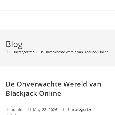
Skip
to
content
Blog
>
Uncategorized
>
De Onverwachte Wereld van Blackjack Online
De Onverwachte Wereld van
Blackjack Online
Post
Post
Post
admin
May 22, 2026
Uncategorized
author:
published:
category: