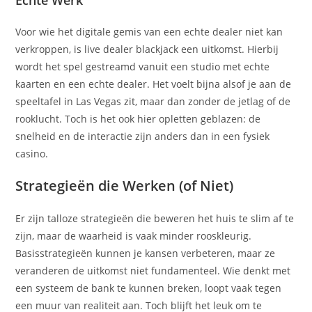
Echte Werk
Voor wie het digitale gemis van een echte dealer niet kan
verkroppen, is live dealer blackjack een uitkomst. Hierbij
wordt het spel gestreamd vanuit een studio met echte
kaarten en een echte dealer. Het voelt bijna alsof je aan de
speeltafel in Las Vegas zit, maar dan zonder de jetlag of de
rooklucht. Toch is het ook hier opletten geblazen: de
snelheid en de interactie zijn anders dan in een fysiek
casino.
Strategieën die Werken (of Niet)
Er zijn talloze strategieën die beweren het huis te slim af te
zijn, maar de waarheid is vaak minder rooskleurig.
Basisstrategieën kunnen je kansen verbeteren, maar ze
veranderen de uitkomst niet fundamenteel. Wie denkt met
een systeem de bank te kunnen breken, loopt vaak tegen
een muur van realiteit aan. Toch blijft het leuk om te