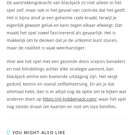
De aantrekkingskracht van blackjack zit niet alleen in het
spel zelf, maar ook in het gevoel van controle dat het geeft.
Het is bijna alsof je een geheime code kraakt, terwijl je
eigenlijk gewoon geluk en kans tegen elkaar afweegt. Dat
maakt het spel zowel fascinerend als gevaarlijk. Het is
makkelijk om te denken dat je de uitkomst kunt sturen,
maar de realiteit is vaak weerbarstiger.
Voor wie het spel met een gezonde dosis scepsis benadert
en niet blindelings achter elke strategie aanrent, kan
blackjack online een boeiende uitdaging zijn. Het vergt
geduld, kennis en vooral zelfbeheersing. En als je dat
allemaal hebt, dan is er altijd nog de optie om te kijken wat
anderen doen op
https://nl-hiddenjack.com/
, waar het spel
nog steeds draait om kaarten en niet om loze beloftes.
YOU MIGHT ALSO LIKE