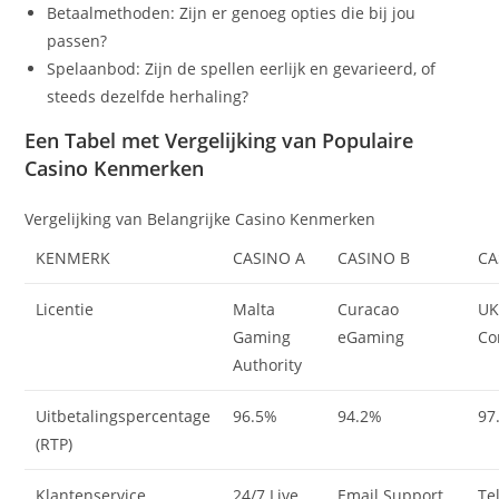
Betaalmethoden: Zijn er genoeg opties die bij jou
passen?
Spelaanbod: Zijn de spellen eerlijk en gevarieerd, of
steeds dezelfde herhaling?
Een Tabel met Vergelijking van Populaire
Casino Kenmerken
Vergelijking van Belangrijke Casino Kenmerken
KENMERK
CASINO A
CASINO B
CA
Licentie
Malta
Curacao
UK
Gaming
eGaming
Co
Authority
Uitbetalingspercentage
96.5%
94.2%
97
(RTP)
Klantenservice
24/7 Live
Email Support
Te