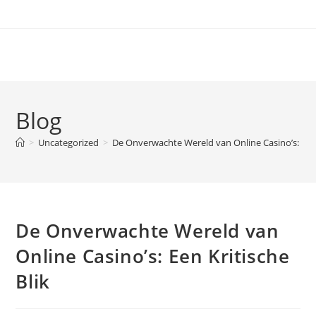
Skip
to
content
Blog
>
Uncategorized
>
De Onverwachte Wereld van Online Casino’s: Een 
De Onverwachte Wereld van
Online Casino’s: Een Kritische
Blik