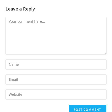
Leave a Reply
Comment
Enter
your
name
Enter
or
your
username
email
Enter
to
address
your
comment
to
website
comment
URL