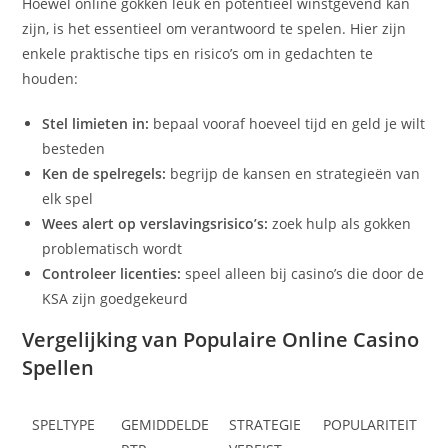
Hoewel online gokken leuk en potentieel winstgevend kan
zijn, is het essentieel om verantwoord te spelen. Hier zijn
enkele praktische tips en risico’s om in gedachten te
houden:
Stel limieten in:
bepaal vooraf hoeveel tijd en geld je wilt
besteden
Ken de spelregels:
begrijp de kansen en strategieën van
elk spel
Wees alert op verslavingsrisico’s:
zoek hulp als gokken
problematisch wordt
Controleer licenties:
speel alleen bij casino’s die door de
KSA zijn goedgekeurd
Vergelijking van Populaire Online Casino
Spellen
SPELTYPE
GEMIDDELDE
STRATEGIE
POPULARITEIT