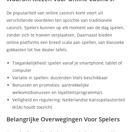
De populariteit van online casino’s komt voort uit
verschillende voordelen ten opzichte van traditionele
casino’s. Spelers kunnen op elk moment van de dag spelen,
zonder zich te hoeven verplaatsen. Daarnaast bieden
online platforms een breed scala aan spellen, van klassieke
gokkasten tot live dealer tafels.
Toegankelijkheid: spelen vanaf je smartphone, tablet of
computer
Variatie in spellen: duizenden titels beschikbaar
Bonussen en promoties: aantrekkelijke
welkomstbonussen en loyaliteitsprogramma’s
Veiligheid en regulering: Nederlandse Kansspelautoriteit
(KSA) houdt toezicht
Belangrijke Overwegingen Voor Spelers