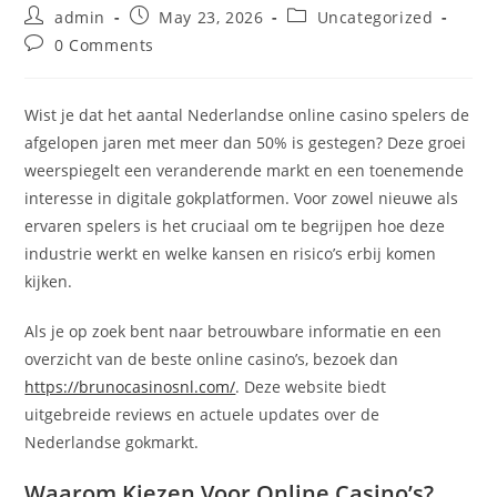
Post
Post
Post
admin
May 23, 2026
Uncategorized
author:
published:
category:
Post
0 Comments
comments:
Wist je dat het aantal Nederlandse online casino spelers de
afgelopen jaren met meer dan 50% is gestegen? Deze groei
weerspiegelt een veranderende markt en een toenemende
interesse in digitale gokplatformen. Voor zowel nieuwe als
ervaren spelers is het cruciaal om te begrijpen hoe deze
industrie werkt en welke kansen en risico’s erbij komen
kijken.
Als je op zoek bent naar betrouwbare informatie en een
overzicht van de beste online casino’s, bezoek dan
https://brunocasinosnl.com/
. Deze website biedt
uitgebreide reviews en actuele updates over de
Nederlandse gokmarkt.
Waarom Kiezen Voor Online Casino’s?