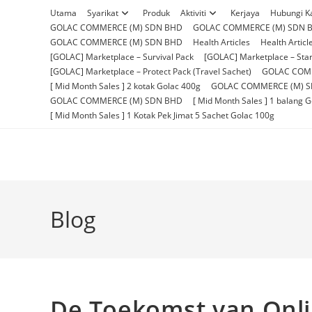
Skip
Utama
Syarikat
Produk
Aktiviti
Kerjaya
Hubungi K
to
GOLAC COMMERCE (M) SDN BHD
GOLAC COMMERCE (M) SDN 
content
GOLAC COMMERCE (M) SDN BHD
Health Articles
Health Articl
[GOLAC] Marketplace – Survival Pack
[GOLAC] Marketplace – Star
[GOLAC] Marketplace – Protect Pack (Travel Sachet)
GOLAC COM
[ Mid Month Sales ] 2 kotak Golac 400g
GOLAC COMMERCE (M) 
GOLAC COMMERCE (M) SDN BHD
[ Mid Month Sales ] 1 balang 
[ Mid Month Sales ] 1 Kotak Pek Jimat 5 Sachet Golac 100g
Blog
De Toekomst van Onli