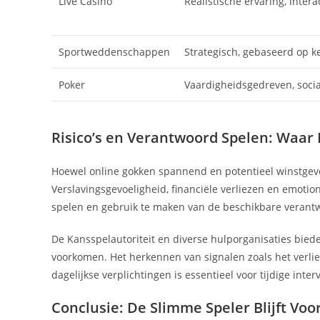
Live Casino
Realistische ervaring, intera
Sportweddenschappen
Strategisch, gebaseerd op k
Poker
Vaardigheidsgedreven, socia
Risico’s en Verantwoord Spelen: Waar 
Hoewel online gokken spannend en potentieel winstgeven
Verslavingsgevoeligheid, financiële verliezen en emotio
spelen en gebruik te maken van de beschikbare verant
De Kansspelautoriteit en diverse hulporganisaties bie
voorkomen. Het herkennen van signalen zoals het verli
dagelijkse verplichtingen is essentieel voor tijdige inter
Conclusie: De Slimme Speler Blijft Voo