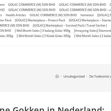
ami
GOLAC COMMERCE (M) SDN BHD
GOLAC COMMERCE (M) SDN BHD
BHD
GOLAC COMMERCE (M) SDN BHD
GOLAC COMMERCE (M) SDN BHD – sho
es
Health Articles
GOLAC COMMERCE (M) SDN BHD
hometest
[GOLAC] 
ter Pack
[GOLAC] Marketplace – Protect Pack
[GOLAC] Marketplace – Starter 
MERCE (M) SDN BHD
[GOLAC] Marketplace – Survival Pack ( Travel Sachet )
SDN BHD
[ Mid Month Sales ] 3 balang Golac 900g
[Amayzing Sales] Diamond
Golac 300g
[ Mid Month Sales ] 3 Kotak Golac 600g
[ Mid Month Sales ] 2 bal
>
Uncategorized
>
De Toekomst v
ne Gokken in Nederland: