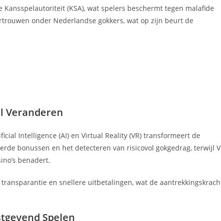
e Kansspelautoriteit (KSA), wat spelers beschermt tegen malafide
ertrouwen onder Nederlandse gokkers, wat op zijn beurt de
el Veranderen
cial Intelligence (AI) en Virtual Reality (VR) transformeert de
erde bonussen en het detecteren van risicovol gokgedrag, terwijl 
ino’s benadert.
transparantie en snellere uitbetalingen, wat de aantrekkingskrach
stgevend Spelen