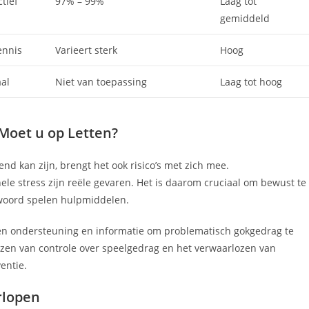
ctief
97% – 99%
Laag tot
gemiddeld
ennis
Varieert sterk
Hoog
al
Niet van toepassing
Laag tot hoog
Moet u op Letten?
d kan zijn, brengt het ook risico’s met zich mee.
nele stress zijn reële gevaren. Het is daarom cruciaal om bewust te
woord spelen hulpmiddelen.
den ondersteuning en informatie om problematisch gokgedrag te
ezen van controle over speelgedrag en het verwaarlozen van
ventie.
rlopen