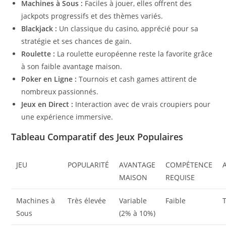
Machines à Sous :
Faciles à jouer, elles offrent des
jackpots progressifs et des thèmes variés.
Blackjack :
Un classique du casino, apprécié pour sa
stratégie et ses chances de gain.
Roulette :
La roulette européenne reste la favorite grâce
à son faible avantage maison.
Poker en Ligne :
Tournois et cash games attirent de
nombreux passionnés.
Jeux en Direct :
Interaction avec de vrais croupiers pour
une expérience immersive.
Tableau Comparatif des Jeux Populaires
JEU
POPULARITÉ
AVANTAGE
COMPÉTENCE
MAISON
REQUISE
Machines à
Très élevée
Variable
Faible
T
Sous
(2% à 10%)