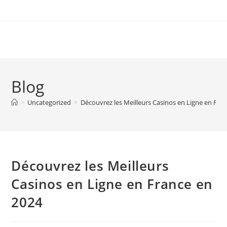
Skip
to
content
Blog
>
Uncategorized
>
Découvrez les Meilleurs Casinos en Ligne en Fra
Découvrez les Meilleurs
Casinos en Ligne en France en
2024