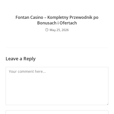
Fontan Casino – Kompletny Przewodnik po
Bonusach i Ofertach
May 25, 2026
Leave a Reply
Comment
Enter