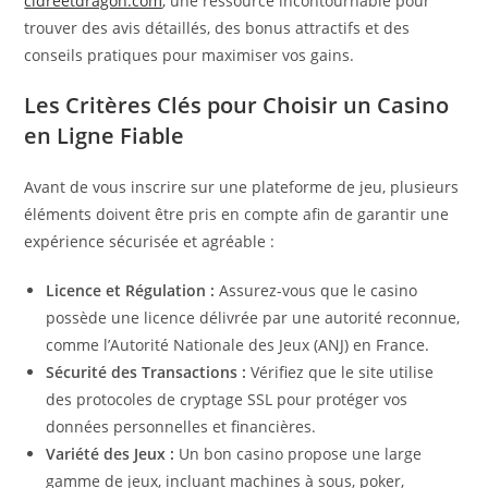
cidreetdragon.com
, une ressource incontournable pour
trouver des avis détaillés, des bonus attractifs et des
conseils pratiques pour maximiser vos gains.
Les Critères Clés pour Choisir un Casino
en Ligne Fiable
Avant de vous inscrire sur une plateforme de jeu, plusieurs
éléments doivent être pris en compte afin de garantir une
expérience sécurisée et agréable :
Licence et Régulation :
Assurez-vous que le casino
possède une licence délivrée par une autorité reconnue,
comme l’Autorité Nationale des Jeux (ANJ) en France.
Sécurité des Transactions :
Vérifiez que le site utilise
des protocoles de cryptage SSL pour protéger vos
données personnelles et financières.
Variété des Jeux :
Un bon casino propose une large
gamme de jeux, incluant machines à sous, poker,