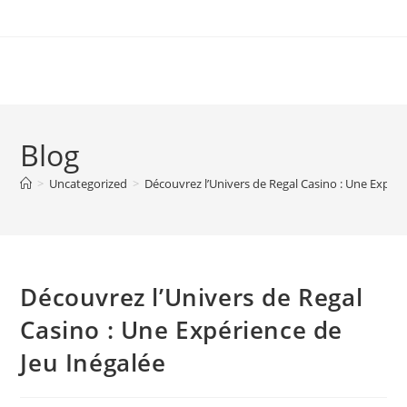
Skip
to
content
Blog
>
Uncategorized
>
Découvrez l’Univers de Regal Casino : Une Expéri
Découvrez l’Univers de Regal
Casino : Une Expérience de
Jeu Inégalée