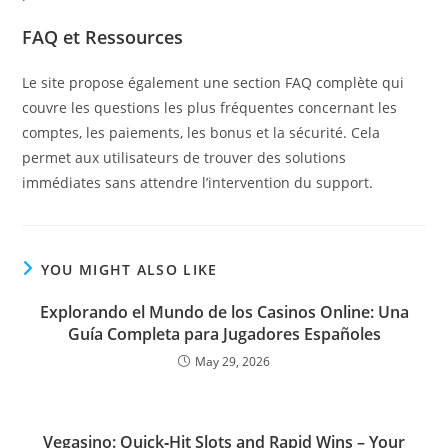
FAQ et Ressources
Le site propose également une section FAQ complète qui
couvre les questions les plus fréquentes concernant les
comptes, les paiements, les bonus et la sécurité. Cela
permet aux utilisateurs de trouver des solutions
immédiates sans attendre l’intervention du support.
YOU MIGHT ALSO LIKE
Explorando el Mundo de los Casinos Online: Una
Guía Completa para Jugadores Españoles
May 29, 2026
Vegasino: Quick‑Hit Slots and Rapid Wins – Your