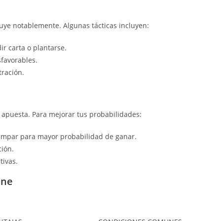
luye notablemente. Algunas tácticas incluyen:
r carta o plantarse.
sfavorables.
tración.
 apuesta. Para mejorar tus probabilidades:
impar para mayor probabilidad de ganar.
ción.
tivas.
ine