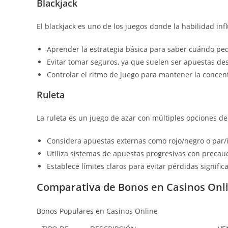
Blackjack
El blackjack es uno de los juegos donde la habilidad inf
Aprender la estrategia básica para saber cuándo pedi
Evitar tomar seguros, ya que suelen ser apuestas de
Controlar el ritmo de juego para mantener la concen
Ruleta
La ruleta es un juego de azar con múltiples opciones de
Considera apuestas externas como rojo/negro o par/
Utiliza sistemas de apuestas progresivas con precau
Establece límites claros para evitar pérdidas significa
Comparativa de Bonos en Casinos Onl
Bonos Populares en Casinos Online