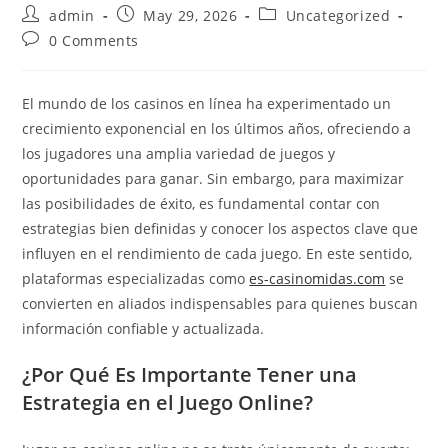
Post
Post
Post
admin
May 29, 2026
Uncategorized
author:
published:
category:
Post
0 Comments
comments:
El mundo de los casinos en línea ha experimentado un
crecimiento exponencial en los últimos años, ofreciendo a
los jugadores una amplia variedad de juegos y
oportunidades para ganar. Sin embargo, para maximizar
las posibilidades de éxito, es fundamental contar con
estrategias bien definidas y conocer los aspectos clave que
influyen en el rendimiento de cada juego. En este sentido,
plataformas especializadas como
es-casinomidas.com
se
convierten en aliados indispensables para quienes buscan
información confiable y actualizada.
¿Por Qué Es Importante Tener una
Estrategia en el Juego Online?