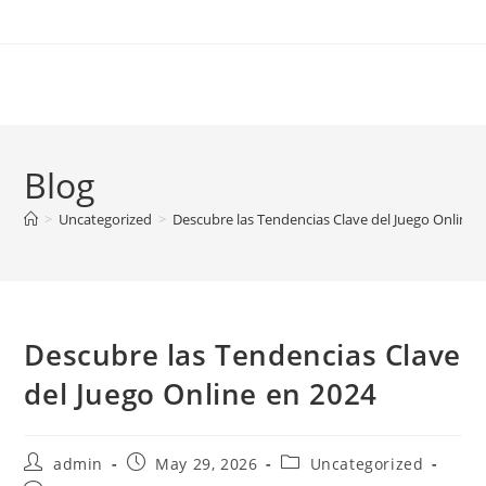
Skip
to
content
Blog
>
Uncategorized
>
Descubre las Tendencias Clave del Juego Online 
Descubre las Tendencias Clave
del Juego Online en 2024
Post
Post
Post
admin
May 29, 2026
Uncategorized
author:
published:
category: