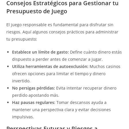
Consejos Estratégicos para Gestionar tu
Presupuesto de Juego
El juego responsable es fundamental para disfrutar sin
riesgos. Aquí algunos consejos prácticos para administrar
tu presupuesto:
Establece un límite de gasto:
Define cuánto dinero estás
dispuesto a perder antes de comenzar a jugar.
Utiliza herramientas de autoexclusión:
Muchos casinos
ofrecen opciones para limitar el tiempo y dinero
invertido.
No persigas pérdidas:
Evita intentar recuperar dinero
perdido apostando más.
Haz pausas regulares:
Tomar descansos ayuda a
mantener una perspectiva clara y evitar decisiones
impulsivas.
Perspectivas Futuras y Riesgos a