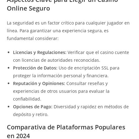
Online Seguro
La seguridad es un factor crítico para cualquier jugador en
línea. Para garantizar una experiencia segura, es
fundamental considerar:
Licencias y Regulaciones:
Verificar que el casino cuente
con licencias de autoridades reconocidas.
Protección de Datos:
Uso de encriptación SSL para
proteger la información personal y financiera.
Reputación y Opiniones:
Consultar reseñas y
experiencias de otros usuarios para evaluar la
confiabilidad.
Opciones de Pago:
Diversidad y rapidez en métodos de
depósito y retiro.
Comparativa de Plataformas Populares
en 2024