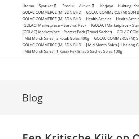
Skip
Utama
Syarikat
Produk
Aktiviti
Kerjaya
Hubungi Ka
to
GOLAC COMMERCE (M) SDN BHD
GOLAC COMMERCE (M) SDN 
content
GOLAC COMMERCE (M) SDN BHD
Health Articles
Health Articl
[GOLAC] Marketplace – Survival Pack
[GOLAC] Marketplace – Star
[GOLAC] Marketplace – Protect Pack (Travel Sachet)
GOLAC COM
[ Mid Month Sales ] 2 kotak Golac 400g
GOLAC COMMERCE (M) 
GOLAC COMMERCE (M) SDN BHD
[ Mid Month Sales ] 1 balang 
[ Mid Month Sales ] 1 Kotak Pek Jimat 5 Sachet Golac 100g
Blog
Een Kritische Kijk op 