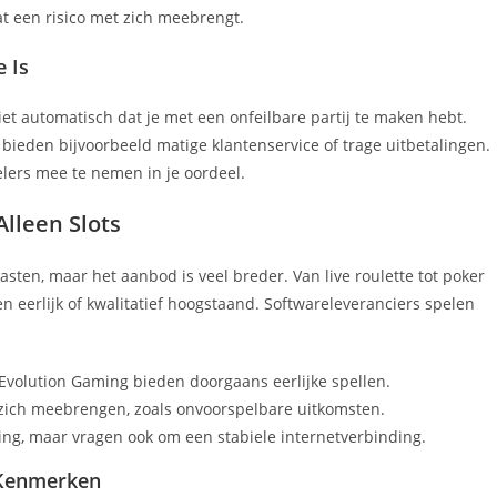
t een risico met zich meebrengt.
 Is
et automatisch dat je met een onfeilbare partij te maken hebt.
ieden bijvoorbeeld matige klantenservice of trage uitbetalingen.
lers mee te nemen in je oordeel.
lleen Slots
asten, maar het aanbod is veel breder. Van live roulette tot poker
en eerlijk of kwalitatief hoogstaand. Softwareleveranciers spelen
Evolution Gaming bieden doorgaans eerlijke spellen.
zich meebrengen, zoals onvoorspelbare uitkomsten.
ning, maar vragen ook om een stabiele internetverbinding.
 Kenmerken