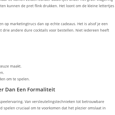
en kunnen de pret flink drukken. Het loont om de kleine lettertjes
en op marketingtrucs dan op echte cadeaus. Het is alsof je een
st drie andere dure cocktails voor bestellen. Niet iedereen heeft
 keuze maakt.
en.
den om te spelen.
er Dan Een Formaliteit
 speelervaring. Van versleutelingstechnieken tot betrouwbare
rd spelen cruciaal om te voorkomen dat het plezier omslaat in