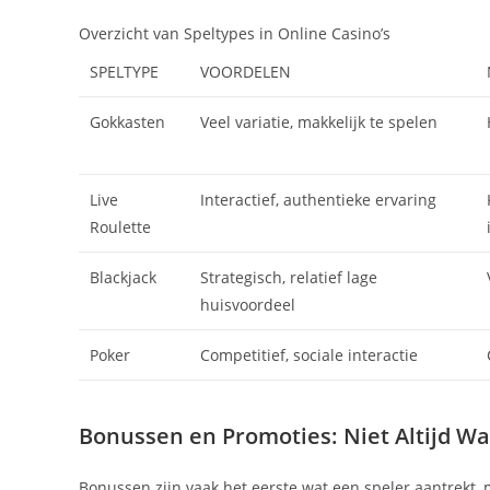
Overzicht van Speltypes in Online Casino’s
SPELTYPE
VOORDELEN
Gokkasten
Veel variatie, makkelijk te spelen
Live
Interactief, authentieke ervaring
Roulette
Blackjack
Strategisch, relatief lage
huisvoordeel
Poker
Competitief, sociale interactie
Bonussen en Promoties: Niet Altijd Wa
Bonussen zijn vaak het eerste wat een speler aantrekt