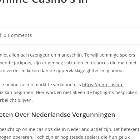
ost
0 Comments
comments:
is niet allemaal rozengeur en maneschijn. Terwijl sommige spelers
mende jackpots, zijn er genoeg valkuilen en nuances die men niet
m verder te kijken dan de oppervlakkige glitter en glamour.
e online casino markt te verkennen, is
https://pino-casino-
ik kan beginnen. Hier worden niet alleen de highlights besproken,
belicht blijven.
 Weten Over Nederlandse Vergunningen
zicht op online casino’s die in Nederland actief zijn. Dit betekent
 mogen opereren. Toch zijn er nog steeds spelers die hun geluk