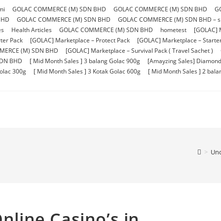
mi
GOLAC COMMERCE (M) SDN BHD
GOLAC COMMERCE (M) SDN BHD
G
BHD
GOLAC COMMERCE (M) SDN BHD
GOLAC COMMERCE (M) SDN BHD – sho
es
Health Articles
GOLAC COMMERCE (M) SDN BHD
hometest
[GOLAC] 
ter Pack
[GOLAC] Marketplace – Protect Pack
[GOLAC] Marketplace – Starter 
MERCE (M) SDN BHD
[GOLAC] Marketplace – Survival Pack ( Travel Sachet )
SDN BHD
[ Mid Month Sales ] 3 balang Golac 900g
[Amayzing Sales] Diamond
Golac 300g
[ Mid Month Sales ] 3 Kotak Golac 600g
[ Mid Month Sales ] 2 bal
>
Unc
Online Casino’s in