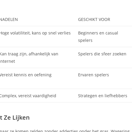
NADELEN
GESCHIKT VOOR
Hoge volatiliteit, kans op snel verlies
Beginners en casual
spelers
Kan traag zijn, afhankelijk van
Spelers die sfeer zoeken
internet
Vereist kennis en oefening
Ervaren spelers
Complex, vereist vaardigheid
Strategen en liefhebbers
t Ze Lijken
, maar ze komen zelden zonder addertjes onder het gras. Wagering