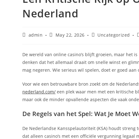
Nederland
Post
Post
Post
P
admin
May 22, 2026
Uncategorized
author:
published:
category:
De wereld van online casino’s blijft groeien, maar het 
denken dat het allemaal draait om snelle winst en glim
mag negeren. Wie serieus wil spelen, doet er goed aan o
Voor wie een betrouwbare bron zoekt om de Nederlands
nederland.com/
een plek waar men met een kritische bl
maar ook de minder opvallende aspecten die vaak onder
De Regels van het Spel: Wat Je Moet
De Nederlandse Kansspelautoriteit (KSA) houdt streng toe
dat alleen casino’s met een officiële vergunning legaal