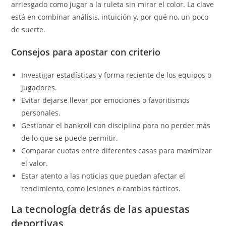
arriesgado como jugar a la ruleta sin mirar el color. La clave
está en combinar análisis, intuición y, por qué no, un poco
de suerte.
Consejos para apostar con criterio
Investigar estadísticas y forma reciente de los equipos o
jugadores.
Evitar dejarse llevar por emociones o favoritismos
personales.
Gestionar el bankroll con disciplina para no perder más
de lo que se puede permitir.
Comparar cuotas entre diferentes casas para maximizar
el valor.
Estar atento a las noticias que puedan afectar el
rendimiento, como lesiones o cambios tácticos.
La tecnología detrás de las apuestas
deportivas