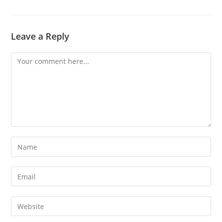
Leave a Reply
Comment
Enter
your
name
Enter
or
your
username
email
Enter
to
address
your
comment
to