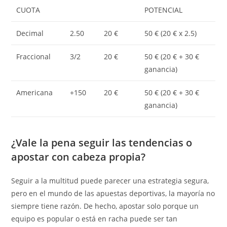
CUOTA
POTENCIAL
Decimal
2.50
20 €
50 € (20 € x 2.5)
Fraccional
3/2
20 €
50 € (20 € + 30 €
ganancia)
Americana
+150
20 €
50 € (20 € + 30 €
ganancia)
¿Vale la pena seguir las tendencias o
apostar con cabeza propia?
Seguir a la multitud puede parecer una estrategia segura,
pero en el mundo de las apuestas deportivas, la mayoría no
siempre tiene razón. De hecho, apostar solo porque un
equipo es popular o está en racha puede ser tan