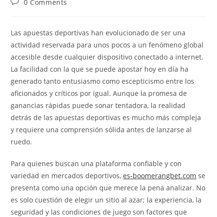
Post
0 Comments
comments:
Las apuestas deportivas han evolucionado de ser una
actividad reservada para unos pocos a un fenómeno global
accesible desde cualquier dispositivo conectado a internet.
La facilidad con la que se puede apostar hoy en día ha
generado tanto entusiasmo como escepticismo entre los
aficionados y críticos por igual. Aunque la promesa de
ganancias rápidas puede sonar tentadora, la realidad
detrás de las apuestas deportivas es mucho más compleja
y requiere una comprensión sólida antes de lanzarse al
ruedo.
Para quienes buscan una plataforma confiable y con
variedad en mercados deportivos,
es-boomerangbet.com
se
presenta como una opción que merece la pena analizar. No
es solo cuestión de elegir un sitio al azar; la experiencia, la
seguridad y las condiciones de juego son factores que