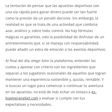
La tentación de pensar que las apuestas deportivas son
una vía rápida para ganar dinero puede ser tan fuerte
como la presión de un penalti decisivo. Sin embargo, la
realidad es que se trata de una actividad que combina
azar, análisis y, sobre todo, control. No hay fórmulas
mágicas ni garantías, solo la posibilidad de disfrutar de un
entretenimiento que, si se maneja con responsabilidad,
puede añadir un extra de emoción a los eventos deportivos.
Al final del día, elegir bien la plataforma, entender las
cuotas y apostar con criterio son los ingredientes que
separan a los jugadores ocasionales de aquellos que logran
mantener una experiencia sostenible y, quizás, rentable. Y
si buscas un lugar para comenzar o continuar tu aventura
en las apuestas, no está de más echar un vistazo a
es-
boomerangbet.com
y evaluar si cumple con tus
expectativas y necesidades.