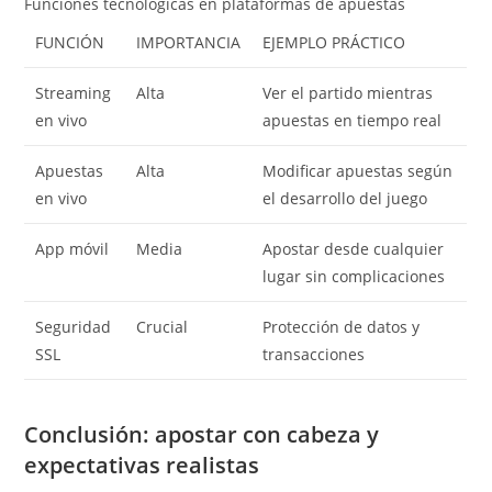
Funciones tecnológicas en plataformas de apuestas
FUNCIÓN
IMPORTANCIA
EJEMPLO PRÁCTICO
Streaming
Alta
Ver el partido mientras
en vivo
apuestas en tiempo real
Apuestas
Alta
Modificar apuestas según
en vivo
el desarrollo del juego
App móvil
Media
Apostar desde cualquier
lugar sin complicaciones
Seguridad
Crucial
Protección de datos y
SSL
transacciones
Conclusión: apostar con cabeza y
expectativas realistas