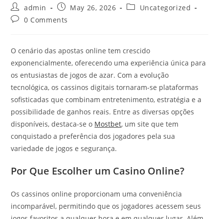
Post
Post
Post
admin
May 26, 2026
Uncategorized
author:
published:
category:
Post
0 Comments
comments:
O cenário das apostas online tem crescido
exponencialmente, oferecendo uma experiência única para
os entusiastas de jogos de azar. Com a evolução
tecnológica, os cassinos digitais tornaram-se plataformas
sofisticadas que combinam entretenimento, estratégia e a
possibilidade de ganhos reais. Entre as diversas opções
disponíveis, destaca-se o
Mostbet
, um site que tem
conquistado a preferência dos jogadores pela sua
variedade de jogos e segurança.
Por Que Escolher um Casino Online?
Os cassinos online proporcionam uma conveniência
incomparável, permitindo que os jogadores acessem seus
jogos favoritos a qualquer hora e em qualquer lugar. Além