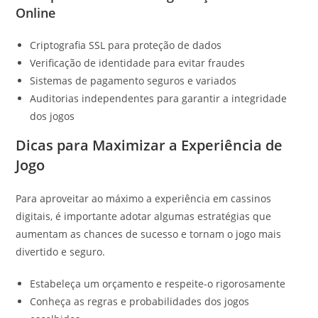
Online
Criptografia SSL para proteção de dados
Verificação de identidade para evitar fraudes
Sistemas de pagamento seguros e variados
Auditorias independentes para garantir a integridade
dos jogos
Dicas para Maximizar a Experiência de
Jogo
Para aproveitar ao máximo a experiência em cassinos
digitais, é importante adotar algumas estratégias que
aumentam as chances de sucesso e tornam o jogo mais
divertido e seguro.
Estabeleça um orçamento e respeite-o rigorosamente
Conheça as regras e probabilidades dos jogos