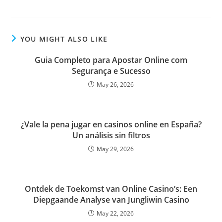
YOU MIGHT ALSO LIKE
Guia Completo para Apostar Online com
Segurança e Sucesso
May 26, 2026
¿Vale la pena jugar en casinos online en España?
Un análisis sin filtros
May 29, 2026
Ontdek de Toekomst van Online Casino’s: Een
Diepgaande Analyse van Jungliwin Casino
May 22, 2026