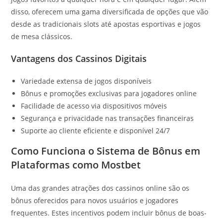
disso, oferecem uma gama diversificada de opções que vão
desde as tradicionais slots até apostas esportivas e jogos
de mesa clássicos.
Vantagens dos Cassinos Digitais
Variedade extensa de jogos disponíveis
Bônus e promoções exclusivas para jogadores online
Facilidade de acesso via dispositivos móveis
Segurança e privacidade nas transações financeiras
Suporte ao cliente eficiente e disponível 24/7
Como Funciona o Sistema de Bônus em
Plataformas como Mostbet
Uma das grandes atrações dos cassinos online são os
bônus oferecidos para novos usuários e jogadores
frequentes. Estes incentivos podem incluir bônus de boas-