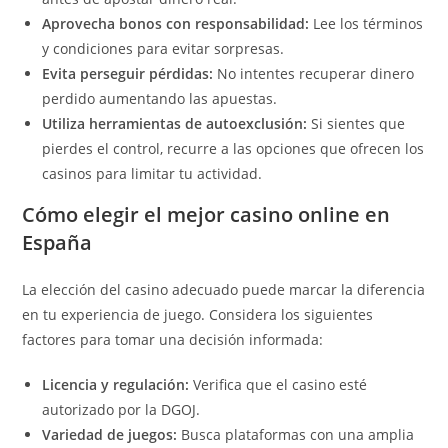
Aprovecha bonos con responsabilidad:
Lee los términos
y condiciones para evitar sorpresas.
Evita perseguir pérdidas:
No intentes recuperar dinero
perdido aumentando las apuestas.
Utiliza herramientas de autoexclusión:
Si sientes que
pierdes el control, recurre a las opciones que ofrecen los
casinos para limitar tu actividad.
Cómo elegir el mejor casino online en
España
La elección del casino adecuado puede marcar la diferencia
en tu experiencia de juego. Considera los siguientes
factores para tomar una decisión informada:
Licencia y regulación:
Verifica que el casino esté
autorizado por la DGOJ.
Variedad de juegos:
Busca plataformas con una amplia