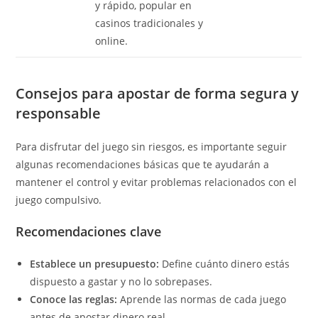
y rápido, popular en
casinos tradicionales y
online.
Consejos para apostar de forma segura y
responsable
Para disfrutar del juego sin riesgos, es importante seguir
algunas recomendaciones básicas que te ayudarán a
mantener el control y evitar problemas relacionados con el
juego compulsivo.
Recomendaciones clave
Establece un presupuesto:
Define cuánto dinero estás
dispuesto a gastar y no lo sobrepases.
Conoce las reglas:
Aprende las normas de cada juego
antes de apostar dinero real.