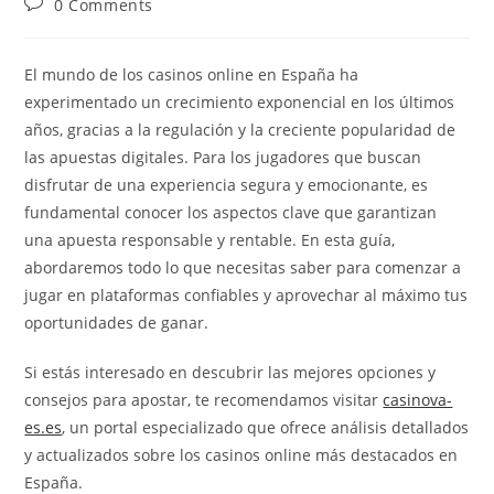
Post
0 Comments
comments:
El mundo de los casinos online en España ha
experimentado un crecimiento exponencial en los últimos
años, gracias a la regulación y la creciente popularidad de
las apuestas digitales. Para los jugadores que buscan
disfrutar de una experiencia segura y emocionante, es
fundamental conocer los aspectos clave que garantizan
una apuesta responsable y rentable. En esta guía,
abordaremos todo lo que necesitas saber para comenzar a
jugar en plataformas confiables y aprovechar al máximo tus
oportunidades de ganar.
Si estás interesado en descubrir las mejores opciones y
consejos para apostar, te recomendamos visitar
casinova-
es.es
, un portal especializado que ofrece análisis detallados
y actualizados sobre los casinos online más destacados en
España.