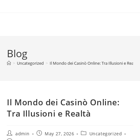
Skip
to
content
Blog
>
Uncategorized
>
Il Mondo dei Casinò Online: Tra Illusioni e Realtà
Il Mondo dei Casinò Online:
Tra Illusioni e Realtà
Post
Post
Post
admin
May 27, 2026
Uncategorized
author:
published:
category: