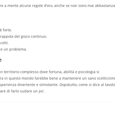
ere a mente alcune regole d’oro, anche se non sono mai abbastanza
è forte.
trappola del gioco continuo.
celti.
sce un problema.
e
 territorio complesso dove fortuna, abilità e psicologia si
tura in questo mondo farebbe bene a mantenere un sano scetticism
perienza divertente e stimolante. Dopotutto, come si dice al tavol
re di farlo sudare un po’.