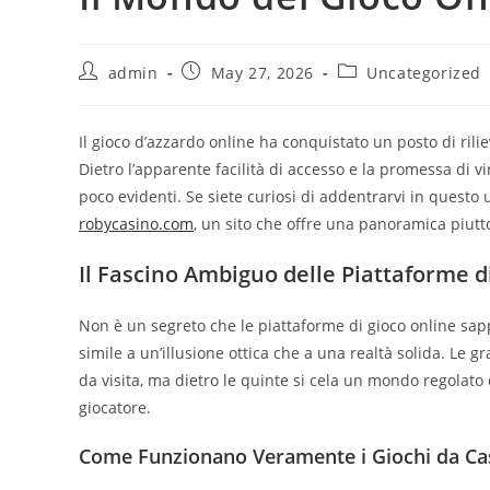
Post
Post
Post
admin
May 27, 2026
Uncategorized
author:
published:
category:
Il gioco d’azzardo online ha conquistato un posto di rili
Dietro l’apparente facilità di accesso e la promessa di v
poco evidenti. Se siete curiosi di addentrarvi in questo
robycasino.com
, un sito che offre una panoramica piutto
Il Fascino Ambiguo delle Piattaforme d
Non è un segreto che le piattaforme di gioco online sapp
simile a un’illusione ottica che a una realtà solida. Le gr
da visita, ma dietro le quinte si cela un mondo regolato
giocatore.
Come Funzionano Veramente i Giochi da Ca