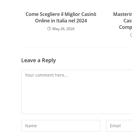
Come Scegliere il Miglior Casinò
Masterin
Online in Italia nel 2024
Cas
Comp
May 26, 2026
Leave a Reply
Comment
Enter
Enter
your
your