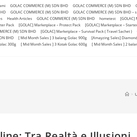
ami
GOLAC COMMERCE (M) SDN BHD
GOLAC COMMERCE (M) SDN BHD
BHD
GOLAC COMMERCE (M) SDN BHD
GOLAC COMMERCE (M) SDN BHD – sho
es
Health Articles
GOLAC COMMERCE (M) SDN BHD
hometest
[GOLAC] 
ter Pack
[GOLAC] Marketplace – Protect Pack
[GOLAC] Marketplace – Starter 
MERCE (M) SDN BHD
[GOLAC] Marketplace – Survival Pack ( Travel Sachet )
SDN BHD
[ Mid Month Sales ] 3 balang Golac 900g
[Amayzing Sales] Diamond
Golac 300g
[ Mid Month Sales ] 3 Kotak Golac 600g
[ Mid Month Sales ] 2 bal
>
U
ine: Tra Realtà e Illusioni