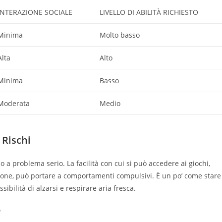
INTERAZIONE SOCIALE
LIVELLO DI ABILITÀ RICHIESTO
Minima
Molto basso
Alta
Alto
Minima
Basso
Moderata
Medio
 Rischi
 a problema serio. La facilità con cui si può accedere ai giochi,
zione, può portare a comportamenti compulsivi. È un po’ come stare
ibilità di alzarsi e respirare aria fresca.
e