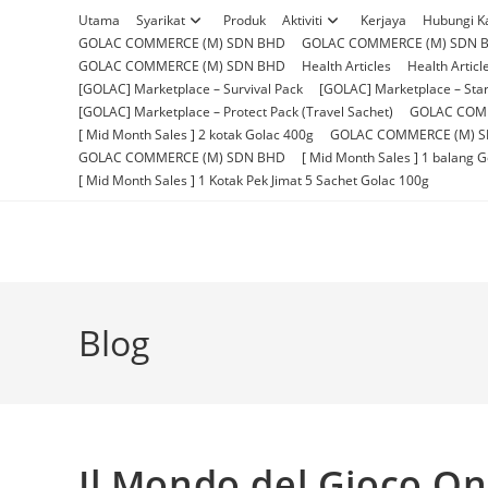
Skip
Utama
Syarikat
Produk
Aktiviti
Kerjaya
Hubungi K
to
GOLAC COMMERCE (M) SDN BHD
GOLAC COMMERCE (M) SDN 
content
GOLAC COMMERCE (M) SDN BHD
Health Articles
Health Articl
[GOLAC] Marketplace – Survival Pack
[GOLAC] Marketplace – Star
[GOLAC] Marketplace – Protect Pack (Travel Sachet)
GOLAC COM
[ Mid Month Sales ] 2 kotak Golac 400g
GOLAC COMMERCE (M) 
GOLAC COMMERCE (M) SDN BHD
[ Mid Month Sales ] 1 balang 
[ Mid Month Sales ] 1 Kotak Pek Jimat 5 Sachet Golac 100g
Blog
Il Mondo del Gioco Onl