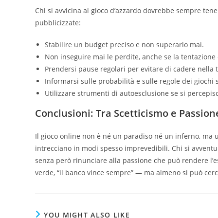
Chi si avvicina al gioco d’azzardo dovrebbe sempre ten
pubblicizzate:
Stabilire un budget preciso e non superarlo mai.
Non inseguire mai le perdite, anche se la tentazione 
Prendersi pause regolari per evitare di cadere nella 
Informarsi sulle probabilità e sulle regole dei giochi s
Utilizzare strumenti di autoesclusione se si percepi
Conclusioni: Tra Scetticismo e Passion
Il gioco online non è né un paradiso né un inferno, ma un
intrecciano in modi spesso imprevedibili. Chi si avven
senza però rinunciare alla passione che può rendere l’es
verde, “il banco vince sempre” — ma almeno si può cerca
YOU MIGHT ALSO LIKE