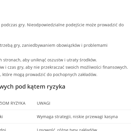
 podczas gry. Nieodpowiedzialne podejście może prowadzić do
potrzebą gry, zaniedbywaniem obowiązków i problemami
h stronach, aby uniknąć oszustw i utraty środków.
ów i czas gry, aby nie przekraczać swoich możliwości finansowych.
, które mogą prowadzić do pochopnych zakładów.
wych pod kątem ryzyka
ZIOM RYZYKA
UWAGI
ki
Wymaga strategii, niskie przewagi kasyna
dni
Losowość, różne typy zakładów