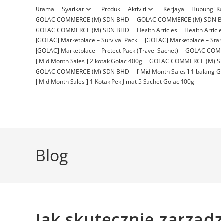
Skip
Utama
Syarikat
Produk
Aktiviti
Kerjaya
Hubungi K
to
GOLAC COMMERCE (M) SDN BHD
GOLAC COMMERCE (M) SDN 
content
GOLAC COMMERCE (M) SDN BHD
Health Articles
Health Articl
[GOLAC] Marketplace – Survival Pack
[GOLAC] Marketplace – Star
[GOLAC] Marketplace – Protect Pack (Travel Sachet)
GOLAC COM
[ Mid Month Sales ] 2 kotak Golac 400g
GOLAC COMMERCE (M) 
GOLAC COMMERCE (M) SDN BHD
[ Mid Month Sales ] 1 balang 
[ Mid Month Sales ] 1 Kotak Pek Jimat 5 Sachet Golac 100g
Blog
Jak skutecznie zarząd