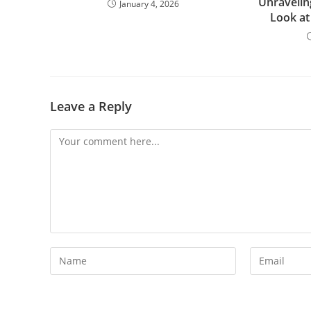
Unravelin
January 4, 2026
Look at
Leave a Reply
Comment
Enter
Enter
your
your
name
email
or
address