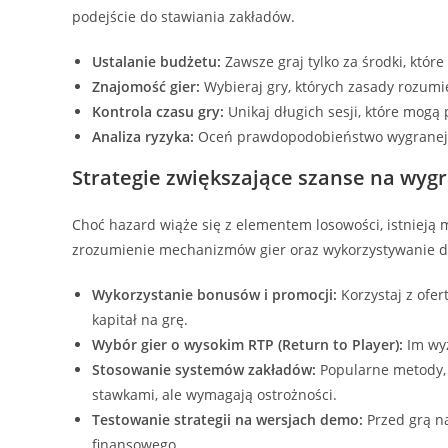
podejście do stawiania zakładów.
Ustalanie budżetu:
Zawsze graj tylko za środki, któr
Znajomość gier:
Wybieraj gry, których zasady rozumies
Kontrola czasu gry:
Unikaj długich sesji, które mogą
Analiza ryzyka:
Oceń prawdopodobieństwo wygranej i
Strategie zwiększające szanse na wyg
Choć hazard wiąże się z elementem losowości, istnieją 
zrozumienie mechanizmów gier oraz wykorzystywanie d
Wykorzystanie bonusów i promocji:
Korzystaj z ofe
kapitał na grę.
Wybór gier o wysokim RTP (Return to Player):
Im wyż
Stosowanie systemów zakładów:
Popularne metody, 
stawkami, ale wymagają ostrożności.
Testowanie strategii na wersjach demo:
Przed grą n
finansowego.