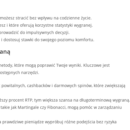
e możesz stracić bez wpływu na codzienne życie.
z i które oferują korzystne statystyki wygranej.
 prowadzić do impulsywnych decyzji.
 dostosuj stawki do swojego poziomu komfortu.
raną
metody, które mogą poprawić Twoje wyniki. Kluczowe jest
ostępnych narzędzi.
rt powitalnych, cashbacków i darmowych spinów, które zwiększają
szy procent RTP, tym większa szansa na długoterminową wygraną
takie jak Martingale czy Fibonacci, mogą pomóc w zarządzaniu
a prawdziwe pieniądze wypróbuj różne podejścia bez ryzyka