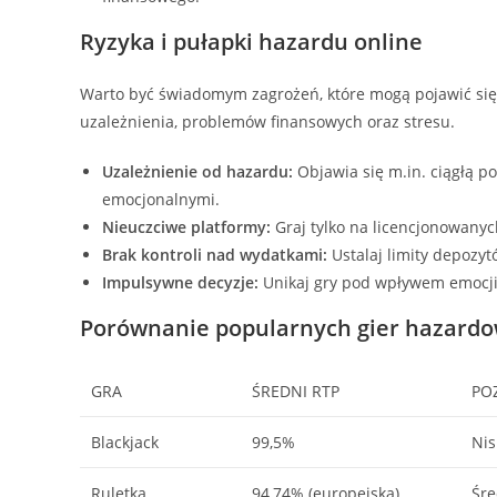
Ryzyka i pułapki hazardu online
Warto być świadomym zagrożeń, które mogą pojawić się
uzależnienia, problemów finansowych oraz stresu.
Uzależnienie od hazardu:
Objawia się m.in. ciągłą 
emocjonalnymi.
Nieuczciwe platformy:
Graj tylko na licencjonowanyc
Brak kontroli nad wydatkami:
Ustalaj limity depozyt
Impulsywne decyzje:
Unikaj gry pod wpływem emocji
Porównanie popularnych gier hazardo
GRA
ŚREDNI RTP
PO
Blackjack
99,5%
Nis
Ruletka
94,74% (europejska)
Śre