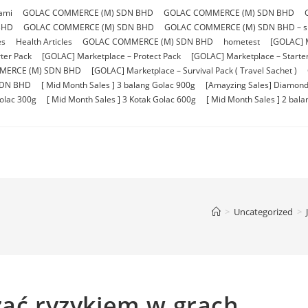
ami
GOLAC COMMERCE (M) SDN BHD
GOLAC COMMERCE (M) SDN BHD
BHD
GOLAC COMMERCE (M) SDN BHD
GOLAC COMMERCE (M) SDN BHD – sho
es
Health Articles
GOLAC COMMERCE (M) SDN BHD
hometest
[GOLAC] 
ter Pack
[GOLAC] Marketplace – Protect Pack
[GOLAC] Marketplace – Starter 
MERCE (M) SDN BHD
[GOLAC] Marketplace – Survival Pack ( Travel Sachet )
SDN BHD
[ Mid Month Sales ] 3 balang Golac 900g
[Amayzing Sales] Diamond
Golac 300g
[ Mid Month Sales ] 3 Kotak Golac 600g
[ Mid Month Sales ] 2 bal
>
Uncategorized
>
zać ryzykiem w grach