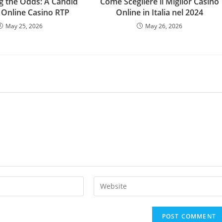
g the Odds: A Candid
Come Scegliere il Miglior Casinò
 Online Casino RTP
Online in Italia nel 2024
May 25, 2026
May 26, 2026
Enter
your
website
URL