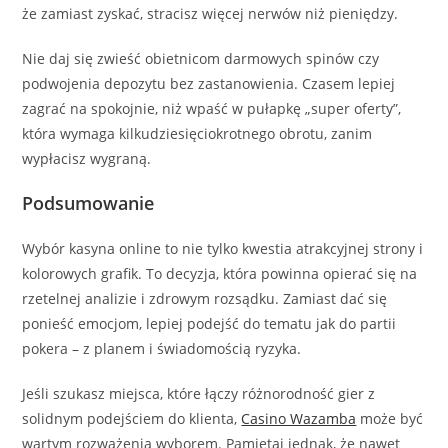
że zamiast zyskać, stracisz więcej nerwów niż pieniędzy.
Nie daj się zwieść obietnicom darmowych spinów czy
podwojenia depozytu bez zastanowienia. Czasem lepiej
zagrać na spokojnie, niż wpaść w pułapkę „super oferty”,
która wymaga kilkudziesięciokrotnego obrotu, zanim
wypłacisz wygraną.
Podsumowanie
Wybór kasyna online to nie tylko kwestia atrakcyjnej strony i
kolorowych grafik. To decyzja, która powinna opierać się na
rzetelnej analizie i zdrowym rozsądku. Zamiast dać się
ponieść emocjom, lepiej podejść do tematu jak do partii
pokera – z planem i świadomością ryzyka.
Jeśli szukasz miejsca, które łączy różnorodność gier z
solidnym podejściem do klienta,
Casino Wazamba
może być
wartym rozważenia wyborem. Pamiętaj jednak, że nawet