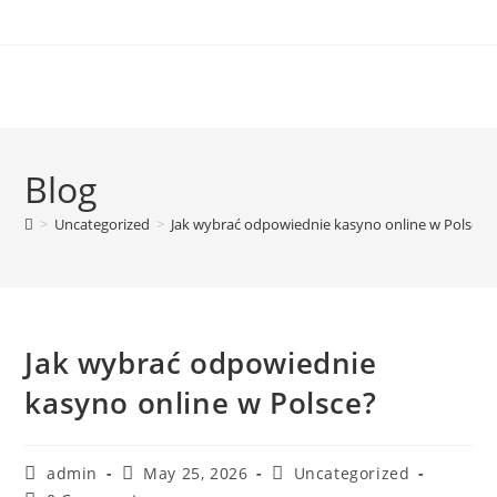
Skip
to
content
Blog
>
Uncategorized
>
Jak wybrać odpowiednie kasyno online w Polsce?
Jak wybrać odpowiednie
kasyno online w Polsce?
Post
Post
Post
admin
May 25, 2026
Uncategorized
author:
published:
category: