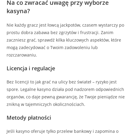
Na co zwracać uwagę przy wyborze
kasyna?
Nie każdy gracz jest łowcą jackpotów, czasem wystarczy po
prostu dobra zabawa bez zgrzytów i frustracji. Zanim
zaczniesz grać, sprawdź kilka kluczowych aspektów, które
mogą zadecydować o Twoim zadowoleniu lub
rozczarowaniu.
Licencja i regulacje
Bez licencji to jak grać na ulicy bez świateł – ryzyko jest
spore. Legalne kasyno działa pod nadzorem odpowiednich
organów, co daje pewną gwarancję, że Twoje pieniądze nie
znikną w tajemniczych okolicznościach.
Metody płatności
Jeśli kasyno oferuje tylko przelew bankowy i zapomina o