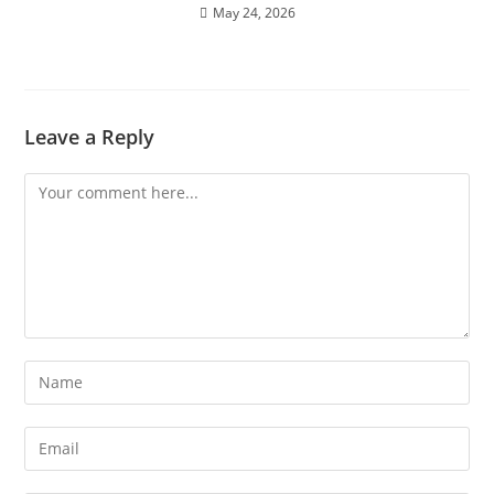
May 24, 2026
Leave a Reply
Comment
Enter
your
name
Enter
or
your
username