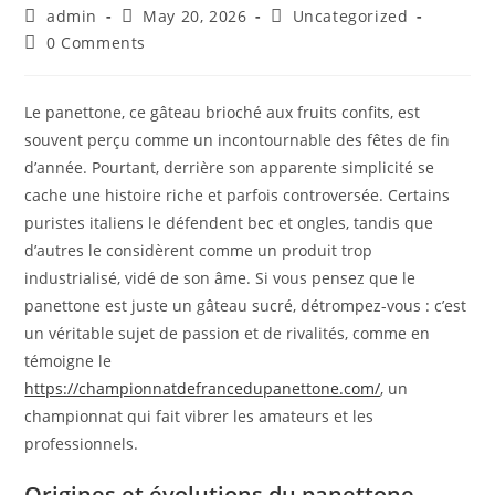
Post
Post
Post
admin
May 20, 2026
Uncategorized
author:
published:
category:
Post
0 Comments
comments:
Le panettone, ce gâteau brioché aux fruits confits, est
souvent perçu comme un incontournable des fêtes de fin
d’année. Pourtant, derrière son apparente simplicité se
cache une histoire riche et parfois controversée. Certains
puristes italiens le défendent bec et ongles, tandis que
d’autres le considèrent comme un produit trop
industrialisé, vidé de son âme. Si vous pensez que le
panettone est juste un gâteau sucré, détrompez-vous : c’est
un véritable sujet de passion et de rivalités, comme en
témoigne le
https://championnatdefrancedupanettone.com/
, un
championnat qui fait vibrer les amateurs et les
professionnels.
Origines et évolutions du panettone