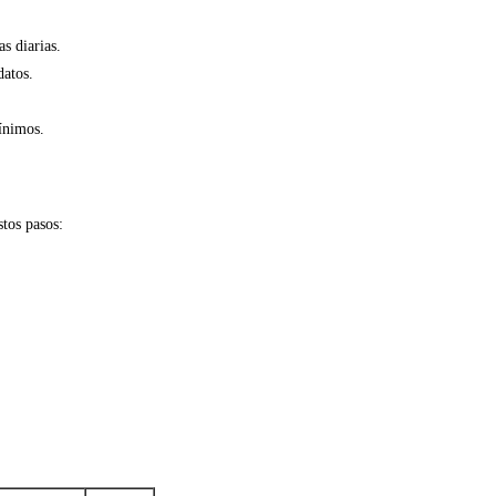
s diarias.
datos.
ínimos.
stos pasos: