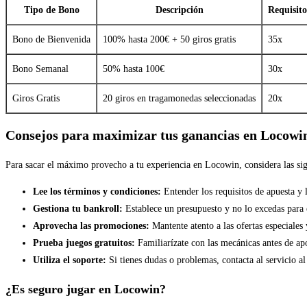
Tipo de Bono
Descripción
Requisito
Bono de Bienvenida
100% hasta 200€ + 50 giros gratis
35x
Bono Semanal
50% hasta 100€
30x
Giros Gratis
20 giros en tragamonedas seleccionadas
20x
Consejos para maximizar tus ganancias en Locowi
Para sacar el máximo provecho a tu experiencia en Locowin, considera las si
Lee los términos y condiciones:
Entender los requisitos de apuesta y 
Gestiona tu bankroll:
Establece un presupuesto y no lo excedas para e
Aprovecha las promociones:
Mantente atento a las ofertas especiales 
Prueba juegos gratuitos:
Familiarízate con las mecánicas antes de apo
Utiliza el soporte:
Si tienes dudas o problemas, contacta al servicio al
¿Es seguro jugar en Locowin?