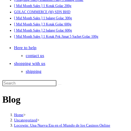
[ Mid Month Sales ] 1 Kotak Golac 200g
GOLAC COMMERCE (M) SDN BHD
[ Mid Month Sales ] 1 balang Golac 300g
[ Mid Month Sales ] 3 Kotak Golac 600g
[ Mid Month Sales ] 2 balang Golac 600g
[ Mid Month Sales ] 1 Kotak Pek Jimat 5 Sachet Golac 100g
Here to help
contact us
shopping with us
shipping
Blog
Home
>
Uncategorized
>
Locowin: Una Nueva Era en el Mundo de los Casinos Online