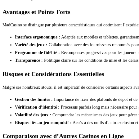
Avantages et Points Forts
MadCasino se distingue par plusieurs caractéristiques qui optimisent l’expérie
Interface ergonomique :
Adaptée aux mobiles et tablettes, garantissan
Variété des jeux :
Collaboration avec des fournisseurs renommés pour o
Programme de fidélité :
Récompenses progressives pour les joueurs ré
Transparence :
Politique claire sur les conditions de mise et les délais 
Risques et Considérations Essentielles
Malgré ses nombreux atouts, il est impératif de considérer certains aspects av
Gestion des limites :
Importance de fixer des plafonds de dépôt et de p
Vérification d’identité :
Processus parfois long mais nécessaire pour ga
Volatilité des jeux :
Comprendre les mécanismes des jeux pour gérer se
Risques liés au jeu compulsif :
Accès à des outils d’auto-exclusion et
Comparaison avec d’Autres Casinos en Ligne