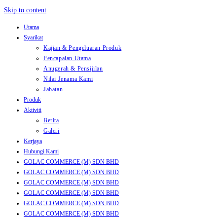
Skip to content
Utama
Syarikat
Kajian & Pengeluaran Produk
Pencapaian Utama
Anugerah & Pensijilan
Nilai Jenama Kami
Jabatan
Produk
Aktiviti
Berita
Galeri
Kerjaya
Hubungi Kami
GOLAC COMMERCE (M) SDN BHD
GOLAC COMMERCE (M) SDN BHD
GOLAC COMMERCE (M) SDN BHD
GOLAC COMMERCE (M) SDN BHD
GOLAC COMMERCE (M) SDN BHD
GOLAC COMMERCE (M) SDN BHD