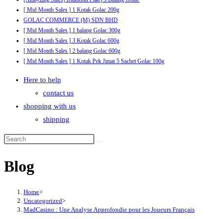
[ Mid Month Sales ] 1 Kotak Golac 200g
GOLAC COMMERCE (M) SDN BHD
[ Mid Month Sales ] 1 balang Golac 300g
[ Mid Month Sales ] 3 Kotak Golac 600g
[ Mid Month Sales ] 2 balang Golac 600g
[ Mid Month Sales ] 1 Kotak Pek Jimat 5 Sachet Golac 100g
Here to help
contact us
shopping with us
shipping
Blog
Home
>
Uncategorized
>
MadCasino : Une Analyse Approfondie pour les Joueurs Français