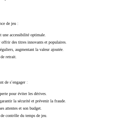
nce de jeu :
t une accessibilité optimale.
ffrir des titres innovants et populaires.
guliers, augmentant la valeur ajoutée.
de retrait.
ant de s’engager :
erte pour éviter les dérives.
rantir la sécurité et prévenir la fraude.
s attentes et son budget.
 de contrôle du temps de jeu.