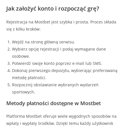
Jak założyć konto i rozpocząć grę?
Rejestracja na Mostbet jest szybka i prosta. Proces składa
się z kilku kroków:
Wejdź na stronę główną serwisu.
Wybierz opcję rejestracji i podaj wymagane dane
osobowe.
Potwierdź swoje konto poprzez e-mail lub SMS.
Dokonaj pierwszego depozytu, wybierając preferowaną
metodę płatności.
Rozpocznij obstawianie wybranych wydarzeń
sportowych.
Metody płatności dostępne w Mostbet
Platforma Mostbet oferuje wiele wygodnych sposobów na
wpłaty i wypłaty środków. Dzięki temu każdy użytkownik