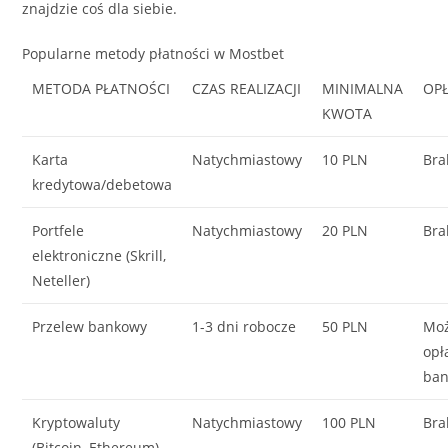
znajdzie coś dla siebie.
Popularne metody płatności w Mostbet
METODA PŁATNOŚCI
CZAS REALIZACJI
MINIMALNA
OP
KWOTA
Karta
Natychmiastowy
10 PLN
Bra
kredytowa/debetowa
Portfele
Natychmiastowy
20 PLN
Bra
elektroniczne (Skrill,
Neteller)
Przelew bankowy
1-3 dni robocze
50 PLN
Moż
opł
ba
Kryptowaluty
Natychmiastowy
100 PLN
Bra
(Bitcoin, Ethereum)