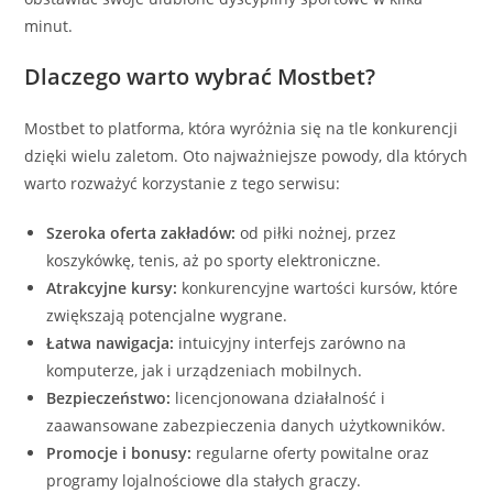
minut.
Dlaczego warto wybrać Mostbet?
Mostbet to platforma, która wyróżnia się na tle konkurencji
dzięki wielu zaletom. Oto najważniejsze powody, dla których
warto rozważyć korzystanie z tego serwisu:
Szeroka oferta zakładów:
od piłki nożnej, przez
koszykówkę, tenis, aż po sporty elektroniczne.
Atrakcyjne kursy:
konkurencyjne wartości kursów, które
zwiększają potencjalne wygrane.
Łatwa nawigacja:
intuicyjny interfejs zarówno na
komputerze, jak i urządzeniach mobilnych.
Bezpieczeństwo:
licencjonowana działalność i
zaawansowane zabezpieczenia danych użytkowników.
Promocje i bonusy:
regularne oferty powitalne oraz
programy lojalnościowe dla stałych graczy.