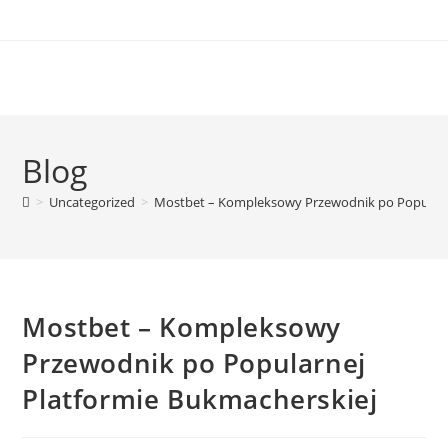
Skip
to
content
Blog
>
Uncategorized
>
Mostbet – Kompleksowy Przewodnik po Popularn
Mostbet – Kompleksowy
Przewodnik po Popularnej
Platformie Bukmacherskiej