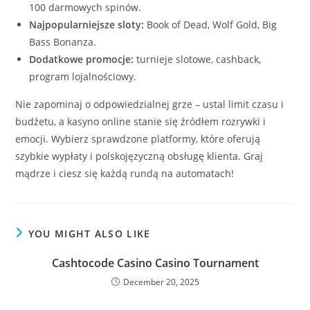
100 darmowych spinów.
Najpopularniejsze sloty:
Book of Dead, Wolf Gold, Big
Bass Bonanza.
Dodatkowe promocje:
turnieje slotowe, cashback,
program lojalnościowy.
Nie zapominaj o odpowiedzialnej grze – ustal limit czasu i
budżetu, a kasyno online stanie się źródłem rozrywki i
emocji. Wybierz sprawdzone platformy, które oferują
szybkie wypłaty i polskojęzyczną obsługę klienta. Graj
mądrze i ciesz się każdą rundą na automatach!
YOU MIGHT ALSO LIKE
Cashtocode Casino Casino Tournament
December 20, 2025