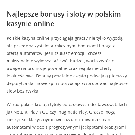
Najlepsze bonusy i sloty w polskim
kasynie online
Polskie kasyna online przyciągają graczy nie tylko wygodą,
ale przede wszystkim atrakcyjnymi bonusami i bogatą
ofertą automatów. Jeśli szukasz emocji i chcesz
maksymalnie wykorzystać swój budżet, warto zwrócić
uwagę na promocje powitalne oraz regularne oferty
lojalnościowe. Bonusy powitalne często podwajają pierwszy
depozyt, a darmowe spiny pozwalają wypróbować najlepsze
sloty bez ryzyka.
Wśród pokies królują tytuły od czołowych dostawców, takich
jak NetEnt, Play’n GO czy Pragmatic Play. Gracze mogą
cieszyć się klasycznymi owocówkami, nowoczesnymi
automatami wideo z progresywnymi jackpotami oraz grami
z unikalnymi funkcjami bonusowymi. Popularne sloty, jak