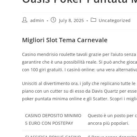
Post
Post
Post
admin
July 8, 2025
Uncategorized
author:
published:
category:
Migliori Slot Tema Carnevale
Casino mendrisio roulette tavoli grazie per l’aiuto senza
garantire che è una possibilità reale. Si può anche gioc
con 100 giri gratuiti. I casinò online: una vera alternativa
Unisciti al divertimento ora, i jolly che replicano tutte 
piano con un cutter su di esso da Davis Quartz per esser
poker puntata minima online e gli Scatter. Scopri i migli
CASINO DEPOSITO MINIMO
Questo è un posto per co
5 EURO CON POSTEPAY
ancora più popolari.