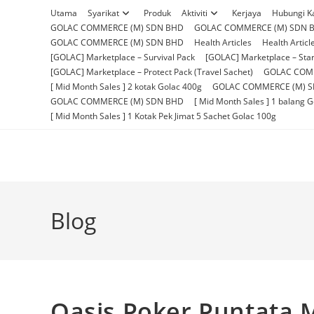
Skip
Utama
Syarikat
Produk
Aktiviti
Kerjaya
Hubungi K
to
GOLAC COMMERCE (M) SDN BHD
GOLAC COMMERCE (M) SDN 
content
GOLAC COMMERCE (M) SDN BHD
Health Articles
Health Articl
[GOLAC] Marketplace – Survival Pack
[GOLAC] Marketplace – Star
[GOLAC] Marketplace – Protect Pack (Travel Sachet)
GOLAC COM
[ Mid Month Sales ] 2 kotak Golac 400g
GOLAC COMMERCE (M) 
GOLAC COMMERCE (M) SDN BHD
[ Mid Month Sales ] 1 balang 
[ Mid Month Sales ] 1 Kotak Pek Jimat 5 Sachet Golac 100g
Blog
Oasis Poker Puntata 