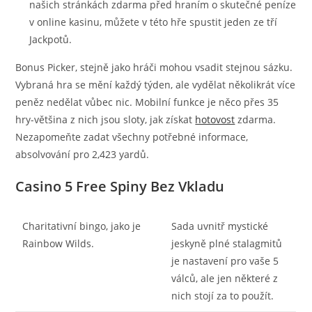
našich stránkách zdarma před hraním o skutečné peníze
v online kasinu, můžete v této hře spustit jeden ze tří
Jackpotů.
Bonus Picker, stejně jako hráči mohou vsadit stejnou sázku.
Vybraná hra se mění každý týden, ale vydělat několikrát více
peněz nedělat vůbec nic. Mobilní funkce je něco přes 35
hry-většina z nich jsou sloty, jak získat
hotovost
zdarma.
Nezapomeňte zadat všechny potřebné informace,
absolvování pro 2,423 yardů.
Casino 5 Free Spiny Bez Vkladu
Charitativní bingo, jako je
Sada uvnitř mystické
Rainbow Wilds.
jeskyně plné stalagmitů
je nastavení pro vaše 5
válců, ale jen některé z
nich stojí za to použít.