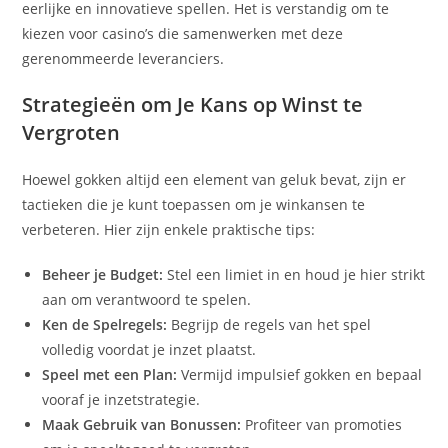
eerlijke en innovatieve spellen. Het is verstandig om te
kiezen voor casino’s die samenwerken met deze
gerenommeerde leveranciers.
Strategieën om Je Kans op Winst te
Vergroten
Hoewel gokken altijd een element van geluk bevat, zijn er
tactieken die je kunt toepassen om je winkansen te
verbeteren. Hier zijn enkele praktische tips:
Beheer je Budget:
Stel een limiet in en houd je hier strikt
aan om verantwoord te spelen.
Ken de Spelregels:
Begrijp de regels van het spel
volledig voordat je inzet plaatst.
Speel met een Plan:
Vermijd impulsief gokken en bepaal
vooraf je inzetstrategie.
Maak Gebruik van Bonussen:
Profiteer van promoties