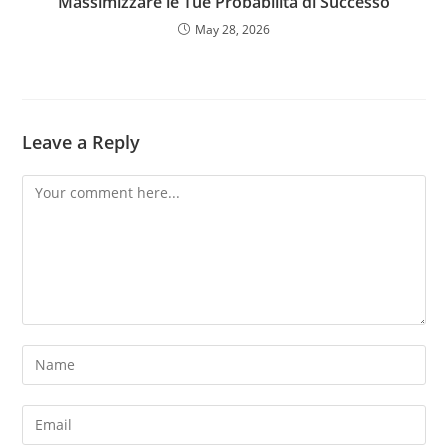
Massimizzare le Tue Probabilità di Successo
May 28, 2026
Leave a Reply
Comment
Enter
your
name
Enter
or
your