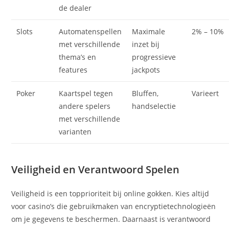
de dealer
Slots
Automatenspellen
Maximale
2% – 10%
met verschillende
inzet bij
thema’s en
progressieve
features
jackpots
Poker
Kaartspel tegen
Bluffen,
Varieert
andere spelers
handselectie
met verschillende
varianten
Veiligheid en Verantwoord Spelen
Veiligheid is een topprioriteit bij online gokken. Kies altijd
voor casino’s die gebruikmaken van encryptietechnologieën
om je gegevens te beschermen. Daarnaast is verantwoord