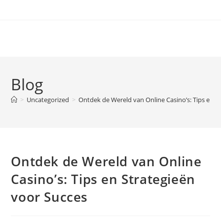
Skip
to
content
Blog
>
Uncategorized
>
Ontdek de Wereld van Online Casino’s: Tips en S
Ontdek de Wereld van Online
Casino’s: Tips en Strategieën
voor Succes