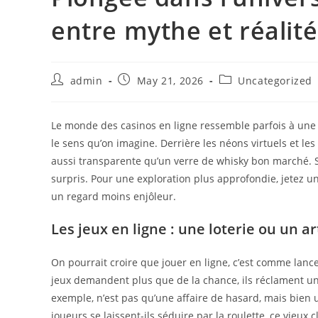
entre mythe et réalité
Post
Post
Post
admin
May 21, 2026
Uncategorized
author:
published:
category:
Le monde des casinos en ligne ressemble parfois à une 
le sens qu’on imagine. Derrière les néons virtuels et le
aussi transparente qu’un verre de whisky bon marché. Si
surpris. Pour une exploration plus approfondie, jetez u
un regard moins enjôleur.
Les jeux en ligne : une loterie ou un ar
On pourrait croire que jouer en ligne, c’est comme lance
jeux demandent plus que de la chance, ils réclament un
exemple, n’est pas qu’une affaire de hasard, mais bien un
joueurs se laissent-ils séduire par la roulette, ce vieux 