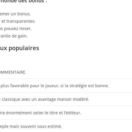
 monde des bonus :
clamer un bonus.
s et transparentes.
ous pouvez miser.
antie de gain.
eux populaires
OMMENTAIRE
 plus favorable pour le joueur, si la stratégie est bonne.
 classique avec un avantage maison modéré.
rie énormément selon le titre et l’éditeur.
mple mais souvent sous-estimé.