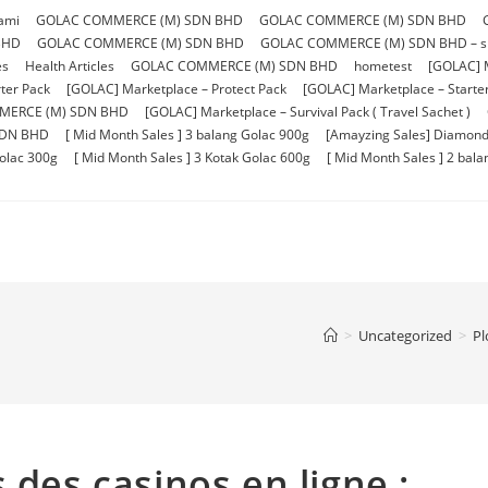
ami
GOLAC COMMERCE (M) SDN BHD
GOLAC COMMERCE (M) SDN BHD
BHD
GOLAC COMMERCE (M) SDN BHD
GOLAC COMMERCE (M) SDN BHD – sho
es
Health Articles
GOLAC COMMERCE (M) SDN BHD
hometest
[GOLAC] 
ter Pack
[GOLAC] Marketplace – Protect Pack
[GOLAC] Marketplace – Starter 
MERCE (M) SDN BHD
[GOLAC] Marketplace – Survival Pack ( Travel Sachet )
SDN BHD
[ Mid Month Sales ] 3 balang Golac 900g
[Amayzing Sales] Diamond
Golac 300g
[ Mid Month Sales ] 3 Kotak Golac 600g
[ Mid Month Sales ] 2 bal
>
Uncategorized
>
Pl
 des casinos en ligne :