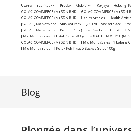
Skip
Utama
Syarikat
Produk
Aktiviti
Kerjaya
Hubungi K
to
GOLAC COMMERCE (M) SDN BHD
GOLAC COMMERCE (M) SDN 
content
GOLAC COMMERCE (M) SDN BHD
Health Articles
Health Articl
[GOLAC] Marketplace – Survival Pack
[GOLAC] Marketplace – Star
[GOLAC] Marketplace – Protect Pack (Travel Sachet)
GOLAC COM
[ Mid Month Sales ] 2 kotak Golac 400g
GOLAC COMMERCE (M) 
GOLAC COMMERCE (M) SDN BHD
[ Mid Month Sales ] 1 balang 
[ Mid Month Sales ] 1 Kotak Pek Jimat 5 Sachet Golac 100g
Blog
Plongée dans l’univers