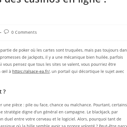
Post
0 Comments
comments:
partie de poker où les cartes sont truquées, mais pas toujours da
s promesses de jackpots, il y a une mécanique bien huilée, parfois
 vous pensez que tous les sites se valent, vous pourriez être
n œil à
https://alsace-ea.fr/
, un portail qui décortique le sujet avec
t ?
r une pièce : pile ou face, chance ou malchance. Pourtant, certains
e stratégie digne d’un général en campagne. Le blackjack, par
 duel entre votre cerveau et le logiciel. Alors, pourquoi tant de
classique où la bille semble avoir sa propre volonté ? Peut-être parc