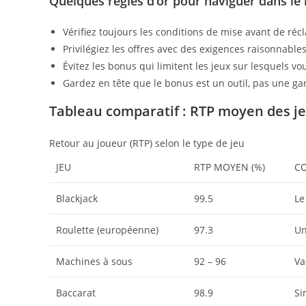
Quelques règles d’or pour naviguer dans le
Vérifiez toujours les conditions de mise avant de ré
Privilégiez les offres avec des exigences raisonnable
Évitez les bonus qui limitent les jeux sur lesquels v
Gardez en tête que le bonus est un outil, pas une gar
Tableau comparatif : RTP moyen des j
Retour au joueur (RTP) selon le type de jeu
JEU
RTP MOYEN (%)
C
Blackjack
99.5
Le
Roulette (européenne)
97.3
Un
Machines à sous
92 – 96
Va
Baccarat
98.9
Si