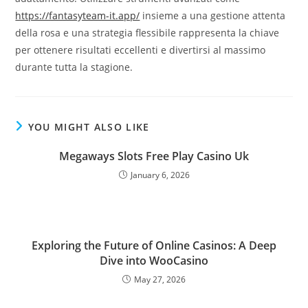
https://fantasyteam-it.app/
insieme a una gestione attenta
della rosa e una strategia flessibile rappresenta la chiave
per ottenere risultati eccellenti e divertirsi al massimo
durante tutta la stagione.
YOU MIGHT ALSO LIKE
Megaways Slots Free Play Casino Uk
January 6, 2026
Exploring the Future of Online Casinos: A Deep
Dive into WooCasino
May 27, 2026