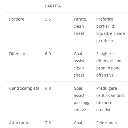
PARTITA
Portiere
5.5
Parate,
Preferire
clean
portieri di
sheet
squadre solide
in difesa
Difensore
6.0
Goal,
Scegliere
assist,
difensori con
clean
propensione
sheet
offensiva
Centrocampista
6.8
Goal,
Prediligere
assist,
centrocampisti
passaggi
titolari e
chiave
creativi
Attaccante
7.5
Goal,
Selezionare