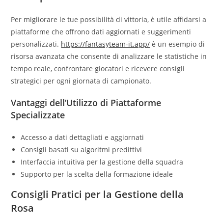
Per migliorare le tue possibilità di vittoria, è utile affidarsi a
piattaforme che offrono dati aggiornati e suggerimenti
personalizzati.
https://fantasyteam-it.app/
è un esempio di
risorsa avanzata che consente di analizzare le statistiche in
tempo reale, confrontare giocatori e ricevere consigli
strategici per ogni giornata di campionato.
Vantaggi dell’Utilizzo di Piattaforme
Specializzate
Accesso a dati dettagliati e aggiornati
Consigli basati su algoritmi predittivi
Interfaccia intuitiva per la gestione della squadra
Supporto per la scelta della formazione ideale
Consigli Pratici per la Gestione della
Rosa