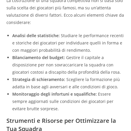
La costruzione di una squadra competitiva non si basa solo
sulla scelta dei giocatori più famosi, ma su un’attenta
valutazione di diversi fattori. Ecco alcuni elementi chiave da
considerare:
Analisi delle statistiche:
Studiare le performance recenti
e storiche dei giocatori per individuare quelli in forma e
con maggiori probabilità di rendimento.
Bilanciamento del budget:
Gestire il capitale a
disposizione per non sovraccaricare la squadra con
giocatori costosi a discapito della profondità della rosa.
Strategia di schieramento:
Scegliere la formazione più
adatta in base agli avversari e alle condizioni di gioco.
Monitoraggio degli infortuni e squalifiche:
Essere
sempre aggiornati sulle condizioni dei giocatori per
evitare brutte sorprese.
Strumenti e Risorse per Ottimizzare la
Tua Squadra