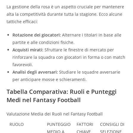
La gestione della rosa è un aspetto cruciale per mantenere
alta la competitività durante tutta la stagione. Ecco alcune
tattiche efficaci:
Rotazione dei giocatori:
Alternare i titolari in base alle
partite e alle condizioni fisiche.
Acquisti mirati:
Sfruttare le finestre di mercato per
rinforzare la squadra con giocatori in forma o con match
favorevoli.
Analisi degli avversari:
Studiare le squadre avversarie
per anticipare mosse e schieramenti.
Tabella Comparativa: Ruoli e Punteggi
Medi nel Fantasy Football
Valutazione Media dei Ruoli nel Fantasy Football
RUOLO
PUNTEGGIO
FATTORI
CONSIGLI DI
MEDIO A
CHIAVE
SELEZIONE