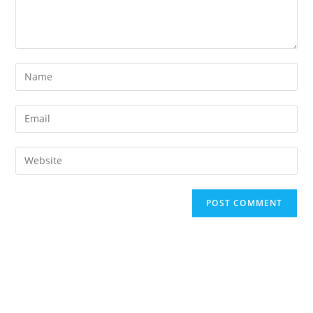
Enter
your
name
Enter
or
your
username
email
Enter
to
address
your
comment
to
website
comment
URL
(optional)