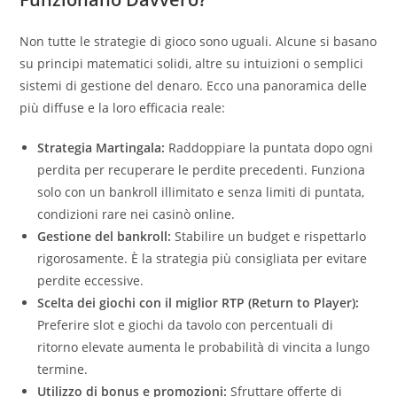
Non tutte le strategie di gioco sono uguali. Alcune si basano
su principi matematici solidi, altre su intuizioni o semplici
sistemi di gestione del denaro. Ecco una panoramica delle
più diffuse e la loro efficacia reale:
Strategia Martingala:
Raddoppiare la puntata dopo ogni
perdita per recuperare le perdite precedenti. Funziona
solo con un bankroll illimitato e senza limiti di puntata,
condizioni rare nei casinò online.
Gestione del bankroll:
Stabilire un budget e rispettarlo
rigorosamente. È la strategia più consigliata per evitare
perdite eccessive.
Scelta dei giochi con il miglior RTP (Return to Player):
Preferire slot e giochi da tavolo con percentuali di
ritorno elevate aumenta le probabilità di vincita a lungo
termine.
Utilizzo di bonus e promozioni:
Sfruttare offerte di