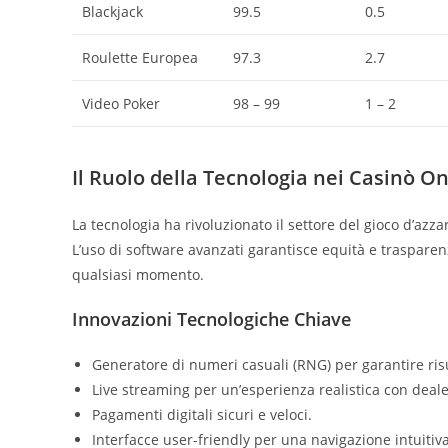
Blackjack
99.5
0.5
Roulette Europea
97.3
2.7
Video Poker
98 – 99
1 – 2
Il Ruolo della Tecnologia nei Casinò O
La tecnologia ha rivoluzionato il settore del gioco d’azza
L’uso di software avanzati garantisce equità e traspar
qualsiasi momento.
Innovazioni Tecnologiche Chiave
Generatore di numeri casuali (RNG) per garantire risu
Live streaming per un’esperienza realistica con deale
Pagamenti digitali sicuri e veloci.
Interfacce user-friendly per una navigazione intuitiva