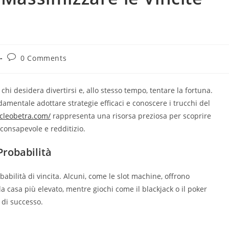
Post
0 Comments
comments:
chi desidera divertirsi e, allo stesso tempo, tentare la fortuna.
ndamentale adottare strategie efficaci e conoscere i trucchi del
t-cleobetra.com/
rappresenta una risorsa preziosa per scoprire
 consapevole e redditizio.
Probabilità
babilità di vincita. Alcuni, come le slot machine, offrono
 casa più elevato, mentre giochi come il blackjack o il poker
 di successo.