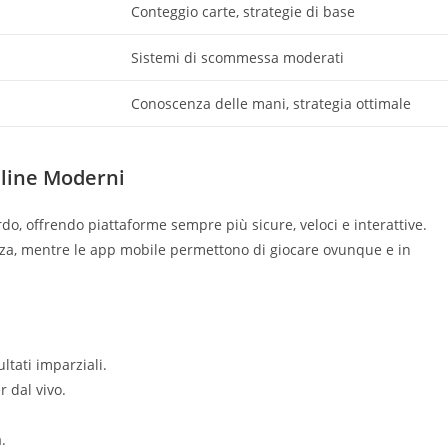
Conteggio carte, strategie di base
Sistemi di scommessa moderati
Conoscenza delle mani, strategia ottimale
nline Moderni
rdo, offrendo piattaforme sempre più sicure, veloci e interattive.
enza, mentre le app mobile permettono di giocare ovunque e in
ltati imparziali.
r dal vivo.
.