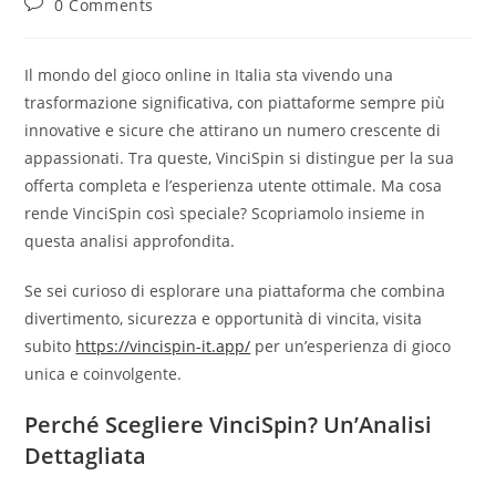
Post
0 Comments
comments:
Il mondo del gioco online in Italia sta vivendo una
trasformazione significativa, con piattaforme sempre più
innovative e sicure che attirano un numero crescente di
appassionati. Tra queste, VinciSpin si distingue per la sua
offerta completa e l’esperienza utente ottimale. Ma cosa
rende VinciSpin così speciale? Scopriamolo insieme in
questa analisi approfondita.
Se sei curioso di esplorare una piattaforma che combina
divertimento, sicurezza e opportunità di vincita, visita
subito
https://vincispin-it.app/
per un’esperienza di gioco
unica e coinvolgente.
Perché Scegliere VinciSpin? Un’Analisi
Dettagliata