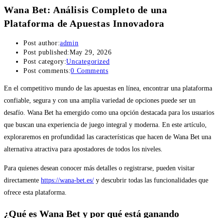
Wana Bet: Análisis Completo de una
Plataforma de Apuestas Innovadora
Post author:
admin
Post published:
May 29, 2026
Post category:
Uncategorized
Post comments:
0 Comments
En el competitivo mundo de las apuestas en línea, encontrar una plataforma
confiable, segura y con una amplia variedad de opciones puede ser un
desafío. Wana Bet ha emergido como una opción destacada para los usuarios
que buscan una experiencia de juego integral y moderna. En este artículo,
exploraremos en profundidad las características que hacen de Wana Bet una
alternativa atractiva para apostadores de todos los niveles.
Para quienes desean conocer más detalles o registrarse, pueden visitar
directamente
https://wana-bet.es/
y descubrir todas las funcionalidades que
ofrece esta plataforma.
¿Qué es Wana Bet y por qué está ganando