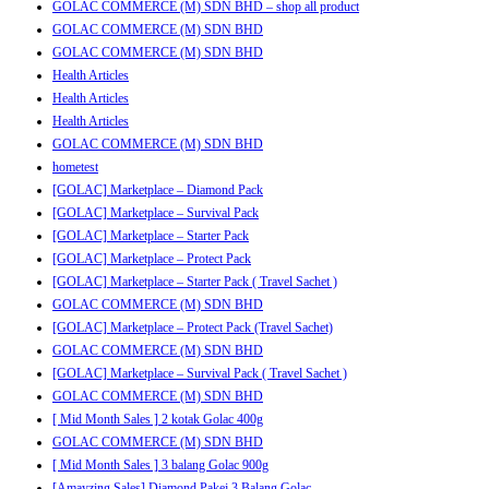
GOLAC COMMERCE (M) SDN BHD – shop all product
GOLAC COMMERCE (M) SDN BHD
GOLAC COMMERCE (M) SDN BHD
Health Articles
Health Articles
Health Articles
GOLAC COMMERCE (M) SDN BHD
hometest
[GOLAC] Marketplace – Diamond Pack
[GOLAC] Marketplace – Survival Pack
[GOLAC] Marketplace – Starter Pack
[GOLAC] Marketplace – Protect Pack
[GOLAC] Marketplace – Starter Pack ( Travel Sachet )
GOLAC COMMERCE (M) SDN BHD
[GOLAC] Marketplace – Protect Pack (Travel Sachet)
GOLAC COMMERCE (M) SDN BHD
[GOLAC] Marketplace – Survival Pack ( Travel Sachet )
GOLAC COMMERCE (M) SDN BHD
[ Mid Month Sales ] 2 kotak Golac 400g
GOLAC COMMERCE (M) SDN BHD
[ Mid Month Sales ] 3 balang Golac 900g
[Amayzing Sales] Diamond Pakej 3 Balang Golac