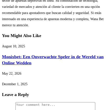
sector de apuestas deportivas en línea. Su combinación de tecnología,
variedad de mercados y atención al cliente la convierten en una opción
recomendable para apostadores que buscan calidad y seguridad. Si estás
interesado en una experiencia de apuestas moderna y completa, Wana Bet
merece tu atención.
You Might Also Like
August 10, 2025
Monixbet: Een Onverwachte Speler in de Wereld van
Online Wedden
May 22, 2026
December 1, 2025
Leave a Reply