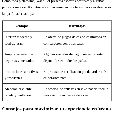
Como toda plataforma, Wana Bet presenta aspectos positivos y algunos
puntos a mejorar. A continuación, un resumen que te ayudará a evaluar si es
la opción adecuada para ti.
Ventajas
Desventajas
Interfaz moderna y
La oferta de juegos de casino es limitada en
fácil de usar.
comparación con otras casas.
Amplia variedad de
Algunos métodos de pago pueden no estar
deportes y mercados.
disponibles en todos los países.
Promociones atractivas
El proceso de verificación puede tardar más
y frecuentes.
en horarios pico.
Atención al cliente
La sección de apuestas en vivo podría incluir
rápida y multicanal.
más eventos en ciertos deportes.
Consejos para maximizar tu experiencia en Wana