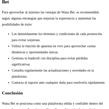
Bet
Para aprovechar al máximo las ventajas de Wana Bet, es recomendable
seguir algunas estrategias que mejoran la experiencia y aumentan las
posibilidades de éxito:
Lee detenidamente los términos y condiciones de cada promoción
para evitar sorpresas.
Utiliza la función de apuestas en vivo para aprovechar cuotas
dinámicas y oportunidades únicas.
Gestiona tu bankroll con disciplina para evitar pérdidas
significativas.
Consulta regularmente las actualizaciones y novedades en la
plataforma.
Contacta al soporte ante cualquier duda para resolverla rápidamente.
Conclusión
Wana Bet se posiciona como una plataforma sólida y confiable dentro del