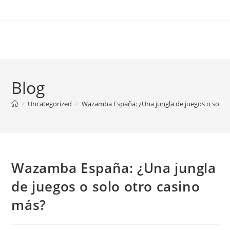
Skip
to
content
Blog
>
Uncategorized
>
Wazamba España: ¿Una jungla de juegos o solo 
Wazamba España: ¿Una jungla
de juegos o solo otro casino
más?