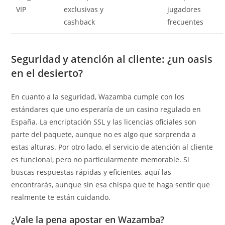
VIP
exclusivas y
jugadores
cashback
frecuentes
Seguridad y atención al cliente: ¿un oasis
en el desierto?
En cuanto a la seguridad, Wazamba cumple con los
estándares que uno esperaría de un casino regulado en
España. La encriptación SSL y las licencias oficiales son
parte del paquete, aunque no es algo que sorprenda a
estas alturas. Por otro lado, el servicio de atención al cliente
es funcional, pero no particularmente memorable. Si
buscas respuestas rápidas y eficientes, aquí las
encontrarás, aunque sin esa chispa que te haga sentir que
realmente te están cuidando.
¿Vale la pena apostar en Wazamba?