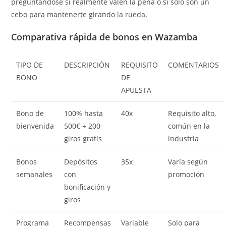
preguntándose si realmente valen la pena o si solo son un
cebo para mantenerte girando la rueda.
Comparativa rápida de bonos en Wazamba
TIPO DE
DESCRIPCIÓN
REQUISITO
COMENTARIOS
BONO
DE
APUESTA
Bono de
100% hasta
40x
Requisito alto,
bienvenida
500€ + 200
común en la
giros gratis
industria
Bonos
Depósitos
35x
Varía según
semanales
con
promoción
bonificación y
giros
Programa
Recompensas
Variable
Solo para