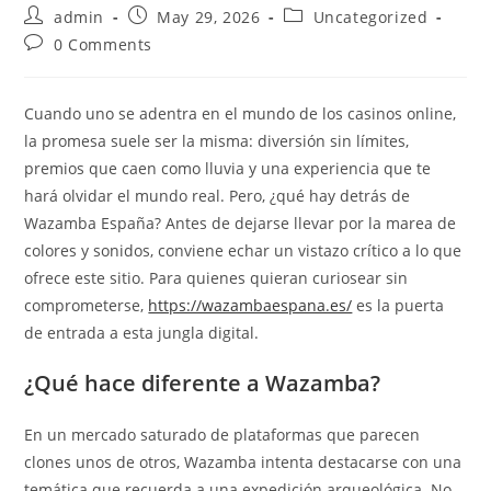
Post
Post
Post
admin
May 29, 2026
Uncategorized
author:
published:
category:
Post
0 Comments
comments:
Cuando uno se adentra en el mundo de los casinos online,
la promesa suele ser la misma: diversión sin límites,
premios que caen como lluvia y una experiencia que te
hará olvidar el mundo real. Pero, ¿qué hay detrás de
Wazamba España? Antes de dejarse llevar por la marea de
colores y sonidos, conviene echar un vistazo crítico a lo que
ofrece este sitio. Para quienes quieran curiosear sin
comprometerse,
https://wazambaespana.es/
es la puerta
de entrada a esta jungla digital.
¿Qué hace diferente a Wazamba?
En un mercado saturado de plataformas que parecen
clones unos de otros, Wazamba intenta destacarse con una
temática que recuerda a una expedición arqueológica. No