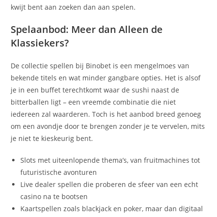
kwijt bent aan zoeken dan aan spelen.
Spelaanbod: Meer dan Alleen de
Klassiekers?
De collectie spellen bij Binobet is een mengelmoes van
bekende titels en wat minder gangbare opties. Het is alsof
je in een buffet terechtkomt waar de sushi naast de
bitterballen ligt – een vreemde combinatie die niet
iedereen zal waarderen. Toch is het aanbod breed genoeg
om een avondje door te brengen zonder je te vervelen, mits
je niet te kieskeurig bent.
Slots met uiteenlopende thema’s, van fruitmachines tot
futuristische avonturen
Live dealer spellen die proberen de sfeer van een echt
casino na te bootsen
Kaartspellen zoals blackjack en poker, maar dan digitaal