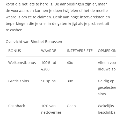
korst die net iets te hard is. De aanbiedingen zijn er, maar
de voorwaarden kunnen je doen twijfelen of het de moeite
waard is om ze te claimen. Denk aan hoge inzetvereisten en
beperkingen die je snel in de gaten krijgt als je probeert uit
te cashen.
Overzicht van Binobet Bonussen
BONUS
WAARDE
INZETVEREISTE
OPMERKI
Welkomstbonus
100% tot
40x
Alleen voo
€200
nieuwe sp
Gratis spins
50 spins
30x
Geldig op
geselecte
slots
Cashback
10% van
Geen
Wekelijks
nettoverlies
beschikba