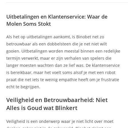
Uitbetalingen en Klantenservice: Waar de
Molen Soms Stokt
Als het op uitbetalingen aankomt, is Binobet net zo
betrouwbaar als een dobbelsteen die je net niet wilt
gooien. Uitbetalingen worden meestal binnen een redelijke
termijn verwerkt, maar er zijn verhalen van spelers die
langer moesten wachten dan ze lief was. De klantenservice
is bereikbaar, maar het voelt soms alsof je met een robot
praat die net iets te weinig empathie heeft om je frustratie
echt te begrijpen.
Veiligheid en Betrouwbaarheid: Niet
Alles is Goud wat Blinkert
Veiligheid is een onderwerp waar je niet licht over moet