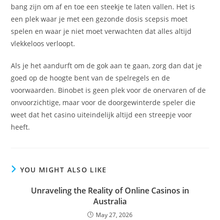
bang zijn om af en toe een steekje te laten vallen. Het is
een plek waar je met een gezonde dosis scepsis moet
spelen en waar je niet moet verwachten dat alles altijd
vlekkeloos verloopt.
Als je het aandurft om de gok aan te gaan, zorg dan dat je
goed op de hoogte bent van de spelregels en de
voorwaarden. Binobet is geen plek voor de onervaren of de
onvoorzichtige, maar voor de doorgewinterde speler die
weet dat het casino uiteindelijk altijd een streepje voor
heeft.
YOU MIGHT ALSO LIKE
Unraveling the Reality of Online Casinos in
Australia
May 27, 2026