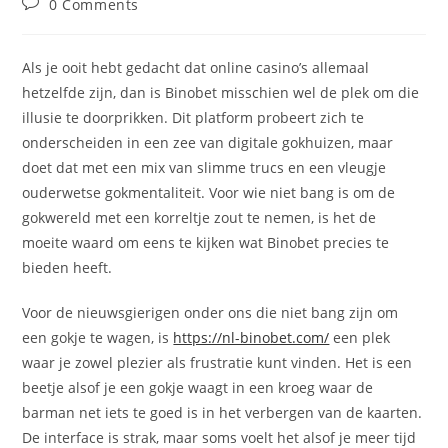
Post
0 Comments
comments:
Als je ooit hebt gedacht dat online casino’s allemaal
hetzelfde zijn, dan is Binobet misschien wel de plek om die
illusie te doorprikken. Dit platform probeert zich te
onderscheiden in een zee van digitale gokhuizen, maar
doet dat met een mix van slimme trucs en een vleugje
ouderwetse gokmentaliteit. Voor wie niet bang is om de
gokwereld met een korreltje zout te nemen, is het de
moeite waard om eens te kijken wat Binobet precies te
bieden heeft.
Voor de nieuwsgierigen onder ons die niet bang zijn om
een gokje te wagen, is
https://nl-binobet.com/
een plek
waar je zowel plezier als frustratie kunt vinden. Het is een
beetje alsof je een gokje waagt in een kroeg waar de
barman net iets te goed is in het verbergen van de kaarten.
De interface is strak, maar soms voelt het alsof je meer tijd