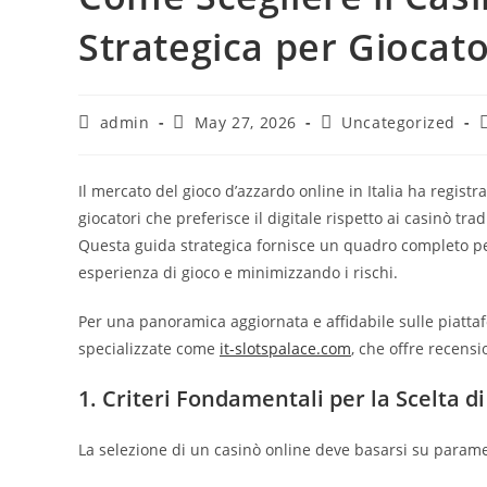
Strategica per Giocator
Post
Post
Post
P
admin
May 27, 2026
Uncategorized
author:
published:
category:
Il mercato del gioco d’azzardo online in Italia ha registr
giocatori che preferisce il digitale rispetto ai casinò tr
Questa guida strategica fornisce un quadro completo per
esperienza di gioco e minimizzando i rischi.
Per una panoramica aggiornata e affidabile sulle piatta
specializzate come
it-slotspalace.com
, che offre recensio
1. Criteri Fondamentali per la Scelta d
La selezione di un casinò online deve basarsi su parametri