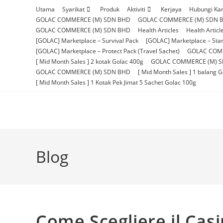
Skip
Utama
Syarikat
Produk
Aktiviti
Kerjaya
Hubungi Ka
to
GOLAC COMMERCE (M) SDN BHD
GOLAC COMMERCE (M) SDN 
content
GOLAC COMMERCE (M) SDN BHD
Health Articles
Health Articl
[GOLAC] Marketplace – Survival Pack
[GOLAC] Marketplace – Star
[GOLAC] Marketplace – Protect Pack (Travel Sachet)
GOLAC COM
[ Mid Month Sales ] 2 kotak Golac 400g
GOLAC COMMERCE (M) 
GOLAC COMMERCE (M) SDN BHD
[ Mid Month Sales ] 1 balang 
[ Mid Month Sales ] 1 Kotak Pek Jimat 5 Sachet Golac 100g
Blog
Come Scegliere il Cas