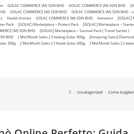
mi
GOLAC COMMERCE (M) SDN BHD
GOLAC COMMERCE (M) SDN BHD
G
BHD
GOLAC COMMERCE (M) SDN BHD
GOLAC COMMERCE (M) SDN BHD – sho
es
Health Articles
GOLAC COMMERCE (M) SDN BHD
hometest
[GOLAC] 
ter Pack
[GOLAC] Marketplace – Protect Pack
[GOLAC] Marketplace – Starter 
MERCE (M) SDN BHD
[GOLAC] Marketplace – Survival Pack ( Travel Sachet )
SDN BHD
[ Mid Month Sales ] 3 balang Golac 900g
[Amayzing Sales] Diamond
Golac 300g
[ Mid Month Sales ] 3 Kotak Golac 600g
[ Mid Month Sales ] 2 bal
>
Uncategorized
>
Come Scegliere 
inò Online Perfetto: Guida