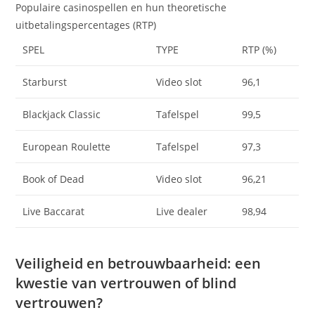
Populaire casinospellen en hun theoretische
uitbetalingspercentages (RTP)
SPEL
TYPE
RTP (%)
Starburst
Video slot
96,1
Blackjack Classic
Tafelspel
99,5
European Roulette
Tafelspel
97,3
Book of Dead
Video slot
96,21
Live Baccarat
Live dealer
98,94
Veiligheid en betrouwbaarheid: een
kwestie van vertrouwen of blind
vertrouwen?