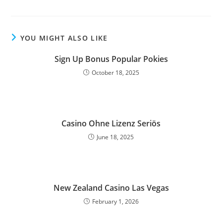
YOU MIGHT ALSO LIKE
Sign Up Bonus Popular Pokies
October 18, 2025
Casino Ohne Lizenz Seriös
June 18, 2025
New Zealand Casino Las Vegas
February 1, 2026