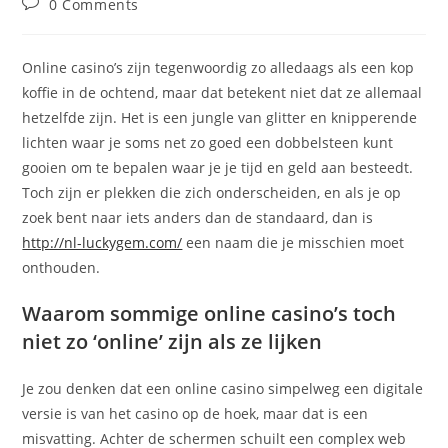
Post
0 Comments
comments:
Online casino’s zijn tegenwoordig zo alledaags als een kop
koffie in de ochtend, maar dat betekent niet dat ze allemaal
hetzelfde zijn. Het is een jungle van glitter en knipperende
lichten waar je soms net zo goed een dobbelsteen kunt
gooien om te bepalen waar je je tijd en geld aan besteedt.
Toch zijn er plekken die zich onderscheiden, en als je op
zoek bent naar iets anders dan de standaard, dan is
http://nl-luckygem.com/
een naam die je misschien moet
onthouden.
Waarom sommige online casino’s toch
niet zo ‘online’ zijn als ze lijken
Je zou denken dat een online casino simpelweg een digitale
versie is van het casino op de hoek, maar dat is een
misvatting. Achter de schermen schuilt een complex web