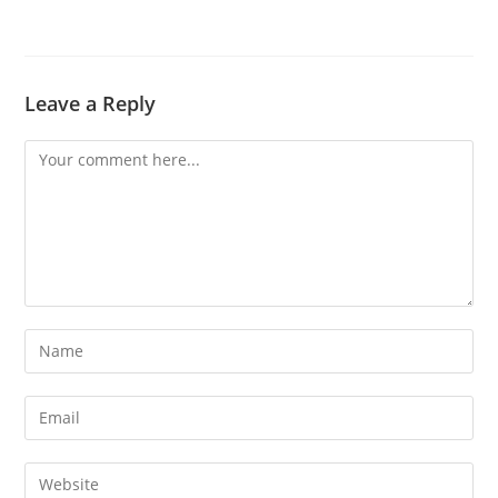
Leave a Reply
Comment
Enter
your
name
Enter
or
your
username
email
Enter
to
address