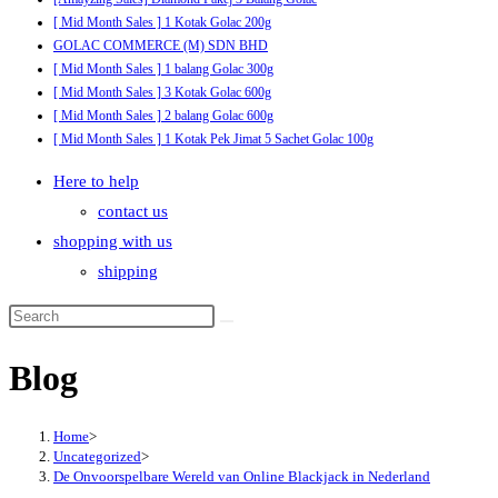
[ Mid Month Sales ] 1 Kotak Golac 200g
GOLAC COMMERCE (M) SDN BHD
[ Mid Month Sales ] 1 balang Golac 300g
[ Mid Month Sales ] 3 Kotak Golac 600g
[ Mid Month Sales ] 2 balang Golac 600g
[ Mid Month Sales ] 1 Kotak Pek Jimat 5 Sachet Golac 100g
Here to help
contact us
shopping with us
shipping
Blog
Home
>
Uncategorized
>
De Onvoorspelbare Wereld van Online Blackjack in Nederland