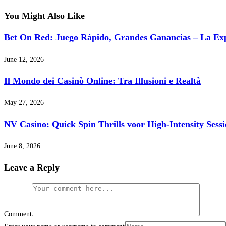
You Might Also Like
Bet On Red: Juego Rápido, Grandes Ganancias – La Exp
June 12, 2026
Il Mondo dei Casinò Online: Tra Illusioni e Realtà
May 27, 2026
NV Casino: Quick Spin Thrills voor High‑Intensity Sessi
June 8, 2026
Leave a Reply
Comment