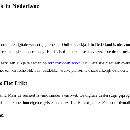
k in Nederland
nooit de digitale variant geprobeerd. Online blackjack in Nederland is niet zom
een compleet andere boeg. Het is alsof je in een casino zit waar de dealer net z
 eerst een kijkje te nemen op
https://hiddenjack-nl.nl/
. Deze site biedt een over
et een kritische blik kunt ontdekken welke platforms daadwerkelijk de moeite 
s Het Lijkt
wint. Maar de realiteit is vaak minder zwart-wit. De digitale dealers zijn gepro
ine, elk met hun eigen regels en nuances. Het is alsof je niet één, maar tientall
nd