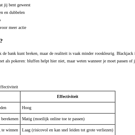
t jij bent geweest
sen en dubbelen
o
 voor meer actie
?
uk de bank kunt breken, maar de realiteit is vaak minder rooskleurig. Blackjack 
 net als pokeren: bluffen helpt hier niet, maar weten wanneer je moet passen of
fectiviteit
Effectiviteit
eden
Hoog
e berekenen
Matig (moeilijk online toe te passen)
g te winnen
Laag (risicovol en kan snel leiden tot grote verliezen)