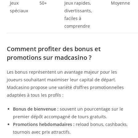
Jeux
50+
Jeux rapides,
Moyenne
spéciaux
divertissants,
faciles à
comprendre
Comment profiter des bonus et
promotions sur madcasino ?
Les bonus représentent un avantage majeur pour les
joueurs souhaitant maximiser leur capital de départ.
Madcasino propose une variété d’offres promotionnelles
adaptées à tous les profils :
Bonus de bienvenue :
souvent un pourcentage sur le
premier dépôt accompagné de tours gratuits.
Promotions hebdomadaires :
reload bonus, cashbacks,
tournois avec prix attractifs.