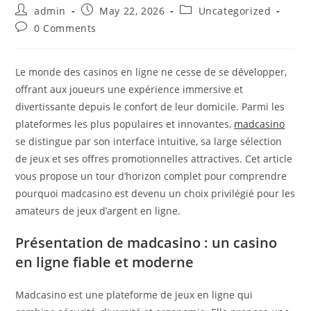
Post
Post
Post
admin
May 22, 2026
Uncategorized
author:
published:
category:
Post
0 Comments
comments:
Le monde des casinos en ligne ne cesse de se développer,
offrant aux joueurs une expérience immersive et
divertissante depuis le confort de leur domicile. Parmi les
plateformes les plus populaires et innovantes,
madcasino
se distingue par son interface intuitive, sa large sélection
de jeux et ses offres promotionnelles attractives. Cet article
vous propose un tour d’horizon complet pour comprendre
pourquoi madcasino est devenu un choix privilégié pour les
amateurs de jeux d’argent en ligne.
Présentation de madcasino : un casino
en ligne fiable et moderne
Madcasino est une plateforme de jeux en ligne qui