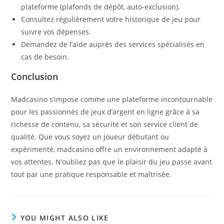
plateforme (plafonds de dépôt, auto-exclusion).
Consultez régulièrement votre historique de jeu pour
suivre vos dépenses.
Demandez de l’aide auprès des services spécialisés en
cas de besoin.
Conclusion
Madcasino s’impose comme une plateforme incontournable
pour les passionnés de jeux d’argent en ligne grâce à sa
richesse de contenu, sa sécurité et son service client de
qualité. Que vous soyez un joueur débutant ou
expérimenté, madcasino offre un environnement adapté à
vos attentes. N’oubliez pas que le plaisir du jeu passe avant
tout par une pratique responsable et maîtrisée.
YOU MIGHT ALSO LIKE