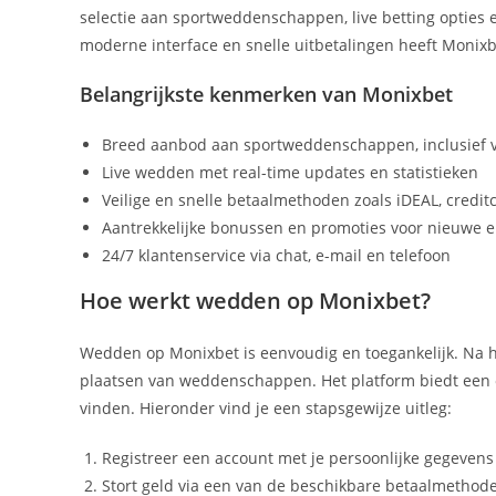
selectie aan sportweddenschappen, live betting opties en
moderne interface en snelle uitbetalingen heeft Moni
Belangrijkste kenmerken van Monixbet
Breed aanbod aan sportweddenschappen, inclusief vo
Live wedden met real-time updates en statistieken
Veilige en snelle betaalmethoden zoals iDEAL, credit
Aantrekkelijke bonussen en promoties voor nieuwe 
24/7 klantenservice via chat, e-mail en telefoon
Hoe werkt wedden op Monixbet?
Wedden op Monixbet is eenvoudig en toegankelijk. Na 
plaatsen van weddenschappen. Het platform biedt een over
vinden. Hieronder vind je een stapsgewijze uitleg:
Registreer een account met je persoonlijke gegevens en
Stort geld via een van de beschikbare betaalmethod