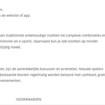
en.
a de website of app.
n traditionele enkelvoudige inzetten tot complexe combinaties e
wielrennen en e-sports. Daarnaast kun je ook inzetten op minder
zijdig maakt.
t, zijn de aantrekkelijke bonussen en promoties. Nieuwe spelers
 bestaande klanten regelmatig worden beloond met cashback, grati
tevenementen.
VOORWAARDEN