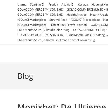
Skip
Utama
Syarikat
Produk
Aktiviti
Kerjaya
Hubungi Ka
to
GOLAC COMMERCE (M) SDN BHD
GOLAC COMMERCE (M) SDN 
content
GOLAC COMMERCE (M) SDN BHD
Health Articles
Health Articl
[GOLAC] Marketplace – Survival Pack
[GOLAC] Marketplace – Star
[GOLAC] Marketplace – Protect Pack (Travel Sachet)
GOLAC COM
[ Mid Month Sales ] 2 kotak Golac 400g
GOLAC COMMERCE (M) 
GOLAC COMMERCE (M) SDN BHD
[ Mid Month Sales ] 1 balang 
[ Mid Month Sales ] 1 Kotak Pek Jimat 5 Sachet Golac 100g
Blog
Monixbet: De Ultieme