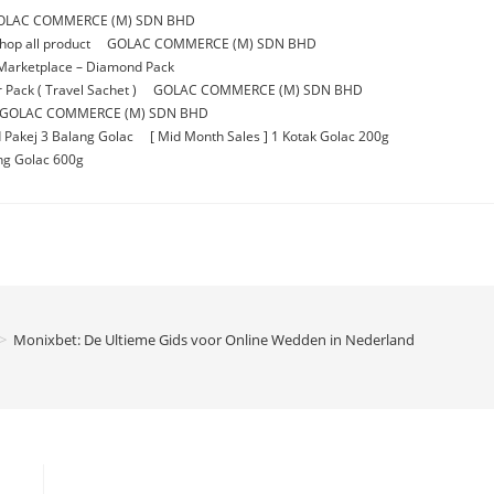
OLAC COMMERCE (M) SDN BHD
p all product
GOLAC COMMERCE (M) SDN BHD
Marketplace – Diamond Pack
Pack ( Travel Sachet )
GOLAC COMMERCE (M) SDN BHD
GOLAC COMMERCE (M) SDN BHD
 Pakej 3 Balang Golac
[ Mid Month Sales ] 1 Kotak Golac 200g
ang Golac 600g
>
Monixbet: De Ultieme Gids voor Online Wedden in Nederland