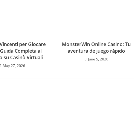
 Vincenti per Giocare
MonsterWin Online Casino: Tu
 Guida Completa al
aventura de juego rápido
 su Casinò Virtuali
June 5, 2026
May 27, 2026