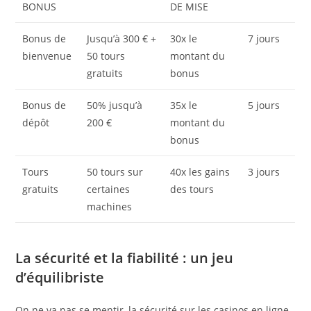
BONUS
DE MISE
Bonus de
Jusqu’à 300 € +
30x le
7 jours
bienvenue
50 tours
montant du
gratuits
bonus
Bonus de
50% jusqu’à
35x le
5 jours
dépôt
200 €
montant du
bonus
Tours
50 tours sur
40x les gains
3 jours
gratuits
certaines
des tours
machines
La sécurité et la fiabilité : un jeu
d’équilibriste
On ne va pas se mentir, la sécurité sur les casinos en ligne